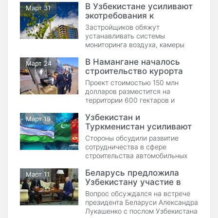
В Узбекистане усиливают
города.
Март 31
экотребования к
строительству
Застройщиков обяжут
устанавливать системы
мониторинга воздуха, камеры
контроля и соблюдать нормы
В Намангане началось
озеленения.
Март 24
строительство курорта
Arashan Resort
Проект стоимостью 150 млн
долларов разместится на
территории 600 гектаров и
станет новым центром отдыха с
Узбекистан и
развитой инфраструктурой.
Март 19
Туркменистан усиливают
сотрудничество в
Стороны обсудили развитие
дорожном строительстве
сотрудничества в сфере
строительства автомобильных
дорог и транспортно-транзитных
Беларусь предложила
коридоров.
Март 11
Узбекистану участие в
строительстве АЭС
Вопрос обсуждался на встрече
президента Беларуси Александра
Лукашенко с послом Узбекистана