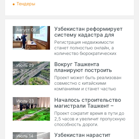
Тендеры
Узбекистан реформирует
Август 06
систему кадастра для
упрощения регистрации
Регистрация недвижимости
недвижимости
станет полностью онлайн, а
количество бюрократических
процедур сократится.
Вокруг Ташкента
Июль 29
планируют построить
платную кольцевую
Проект может быть реализован
дорогу
совместно с китайскими
компаниями и станет частью
масштабной модернизации
Началось строительство
транспортной инфраструктуры
Июль 23
магистрали Ташкент –
столицы.
Самарканд
Проект сократит время в пути до
2,5 часов и увеличит пропускную
способность дороги.
Узбекистан нарастит
Июль 14