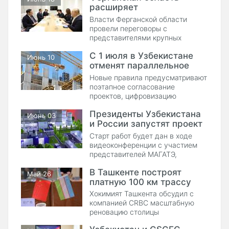
расширяет
сотрудничество с
Власти Ферганской области
компаниями Южной Кореи
провели переговоры с
представителями крупных
южнокорейских компаний,
С 1 июля в Узбекистане
обсудив строительство жилых
Июнь 10
отменят параллельное
комплексов и реализацию новых
инвестиционных проектов в
проектирование и
Новые правила предусматривают
регионе.
строительство
поэтапное согласование
проектов, цифровизацию
строительных процедур и
Президенты Узбекистана
дополнительные меры контроля в
Июнь 03
и России запустят проект
отрасли.
АЭС в Джизакской
Старт работ будет дан в ходе
области
видеоконференции с участием
представителей МАГАТЭ,
«Росатома» и агентства
В Ташкенте построят
«Узатом».
Май 26
платную 100 км трассу
Хокимият Ташкента обсудил с
компанией CRBC масштабную
реновацию столицы