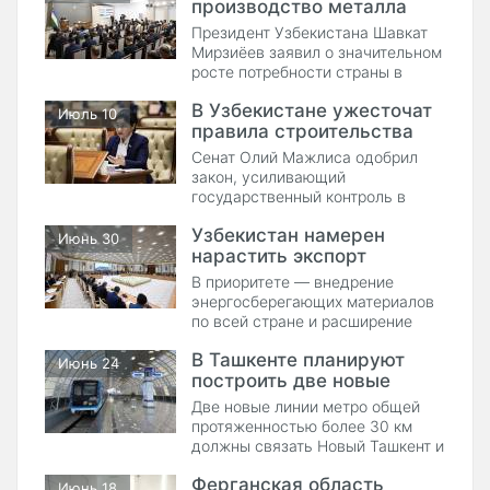
производство металла
для крупных строек
Президент Узбекистана Шавкат
Мирзиёев заявил о значительном
росте потребности страны в
металлопродукции.
В Узбекистане ужесточат
Июль 10
правила строительства
многоквартирных домов
Сенат Олий Мажлиса одобрил
закон, усиливающий
государственный контроль в
строительной отрасли
Узбекистан намерен
Июнь 30
нарастить экспорт
стройматериалов в
В приоритете — внедрение
Центральной Азии
энергосберегающих материалов
по всей стране и расширение
экспорта в Центральной Азии.
В Ташкенте планируют
Июнь 24
построить две новые
линии метро
Две новые линии метро общей
протяженностью более 30 км
должны связать Новый Ташкент и
массив ТТЗ с действующей
Ферганская область
сетью метро.
Июнь 18