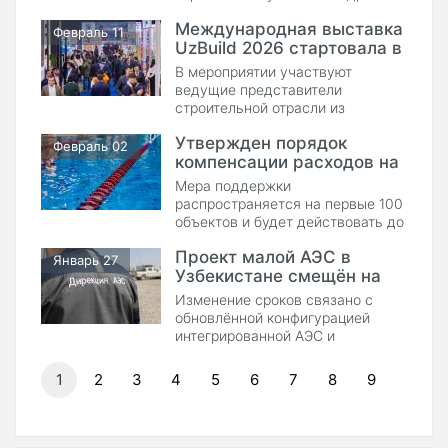
инженерных решений для
Международная выставка
агросектора.
Февраль 11
UzBuild 2026 стартовала в
Ташкенте
В мероприятии участвуют
ведущие представители
строительной отрасли из
Узбекистана и зарубежных стран.
Утвержден порядок
Февраль 02
компенсации расходов на
строительство бассейнов
Мера поддержки
распространяется на первые 100
объектов и будет действовать до
2028 года.
Проект малой АЭС в
Январь 27
Узбекистане смещён на
конец 2026 года
Изменение сроков связано с
обновлённой конфигурацией
интегрированной АЭС и
подготовкой дополнительного
соглашения с Росатомом.
1
2
3
4
5
6
7
8
9