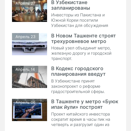
В Узбекистане
Апрель 27
запланированы
стройпроекты с
Инвесторы из Пакистана и
Пакистаном и Южной
Южной Кореи посетили
Кореей
Узбекистан для обсуждения
проектов в строительстве,
В Новом Ташкенте строят
цифровой инфраструктуре,
Апрель 23
трехуровневое метро
туризме и развитии новых жилых
массивов в регионах страны.
Новый узел объединит метро,
железную дорогу и городской
транспорт.
В Кодекс городского
Апрель 14
планирования введут
понятие «генерального
В Узбекистане принят
плана»
законопроект о реформе
градостроительной сферы.
В Ташкенте у метро «Буюк
Апрель 06
ипак йули» построят
двухуровневую развязку
Проект китайского инвестора
и тоннель
сократит время в часы пик на
четверть и разгрузит один из
самых проблемных перекрёстков