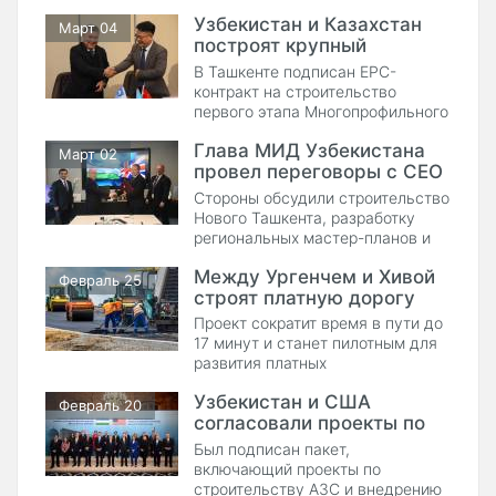
Рахматуллой Назаровым.
Узбекистан и Казахстан
Март 04
построят крупный
логистический хаб
В Ташкенте подписан EPC-
контракт на строительство
первого этапа Многопрофильного
современного центра логистики в
Глава МИД Узбекистана
Ташкентской области.
Март 02
провел переговоры с CEO
Benoy
Стороны обсудили строительство
Нового Ташкента, разработку
региональных мастер-планов и
модернизацию транспортной и
Между Ургенчем и Хивой
туристической инфраструктуры.
Февраль 25
строят платную дорогу
Проект сократит время в пути до
17 минут и станет пилотным для
развития платных
автомагистралей в Узбекистане.
Узбекистан и США
Февраль 20
согласовали проекты по
строительству сети АЗС
Был подписан пакет,
включающий проекты по
строительству АЗС и внедрению