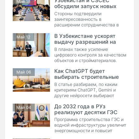
Узбекистан и CSCEC
Май 18
обсудили запуск новых
стройпроектов
Стороны подтвердили
заинтересованность в
расширении сотрудничества в
сфере инфраструктуры и
В Узбекистане ускорят
энергетики.
Май 12
выдачу разрешений на
строительство
В планах также усиление
цифрового контроля за качеством
объектов и стройматериалов.
Как ChatGPT будет
Май 06
выбирать строительные
компании и новые бренды
В статье разбираем, по каким
для рекомендаций
критериям ChatGPT, Gemini и
другие нейросети выбирают
строительные компании.
До 2032 года в РУз
Май 04
реализуют десятки ГЭС
Программа строительства ГЭС и
водной инфраструктуры увеличит
энергомощности и повысит
стабильность электроснабжения.