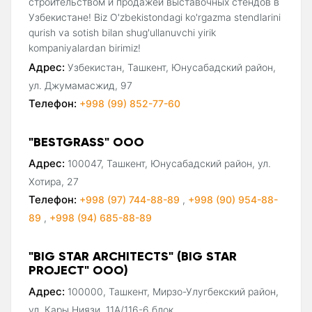
строительством и продажей выставочных стендов в
Узбекистане! Biz O'zbekistondagi ko'rgazma stendlarini
qurish va sotish bilan shug'ullanuvchi yirik
kompaniyalardan birimiz!
Адрес:
Узбекистан, Ташкент, Юнусабадский район,
ул. Джумамасжид, 97
Телефон:
+998 (99) 852-77-60
"BESTGRASS" ООО
Адрес:
100047, Ташкент, Юнусабадский район, ул.
Хотира, 27
Телефон:
+998 (97) 744-88-89
,
+998 (90) 954-88-
89
,
+998 (94) 685-88-89
"BIG STAR ARCHITECTS" (BIG STAR
PROJECT" ООО)
Адрес:
100000, Ташкент, Мирзо-Улугбекский район,
ул. Кары Ниязи, 11А/116-6 блок