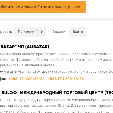
бавить компанию Строительные рынки
ировать
Алфавит
-BAZAR" ЧП (ALIBAZAR)
нет магазин Alibazar предлагает широкий ассортимент строител
клиентам Ташкента и Ташкентской области. Мы отправляем заказ
ременность выполнения заказа.
с:
Узбекистан, Ташкент, Яккасарайский район, ул. Кичик Халка Йу
фон:
+998 (71) 200-33-32
,
+998 (71) 209-33-32
K BULOQ" МЕЖДУНАРОДНЫЙ ТОРГОВЫЙ ЦЕНТР (T
ULOQ – международный торговый центр, специализирующийся на
дь торгового центра составляет 10.5 га. 2.5 га занимает парков
с:
111818, Узбекистан, Ташкентская область, Зангиатинский р-н, 