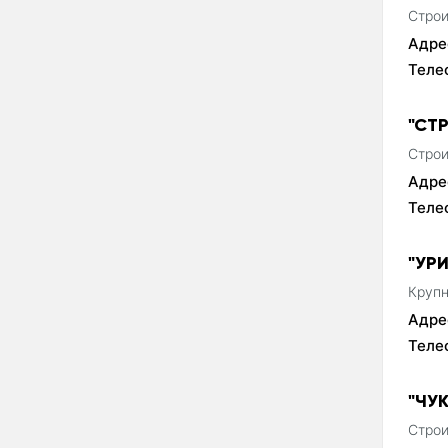
Строи
Адре
Теле
"СТ
Строи
Адре
Теле
"УР
Крупн
Адре
Теле
"ЧУ
Строи