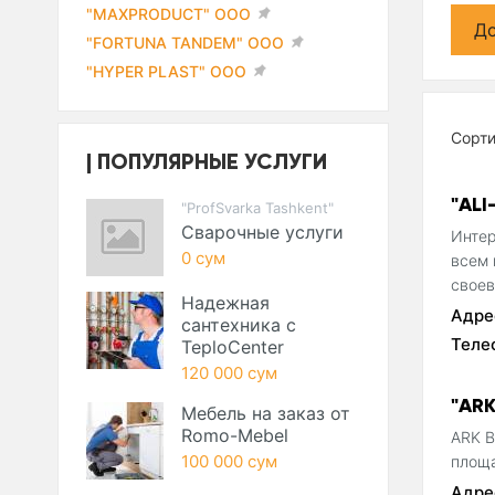
"MAXPRODUCT" ООО
До
"FORTUNA TANDEM" ООО
"HYPER PLAST" ООО
Сорт
ПОПУЛЯРНЫЕ УСЛУГИ
"ALI
"ProfSvarka Tashkent"
Сварочные услуги
Интер
0 сум
всем 
своев
Надежная
Адре
сантехника с
Теле
TeploCenter
120 000 сум
"AR
Мебель на заказ от
Romo-Mebel
ARK B
100 000 сум
площа
Адре