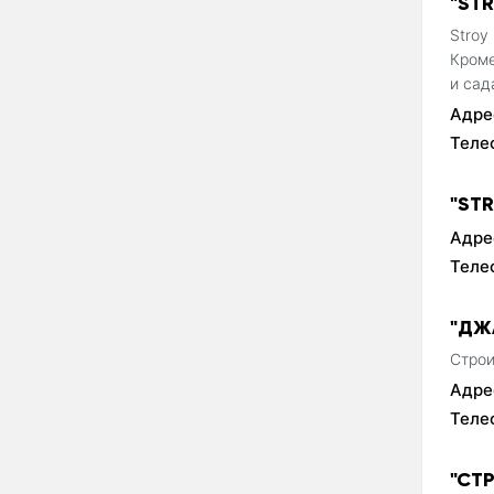
"ST
Stroy
Кроме
и сад
Адре
Теле
"ST
Адре
Теле
"ДЖ
Строи
Адре
Теле
"СТ