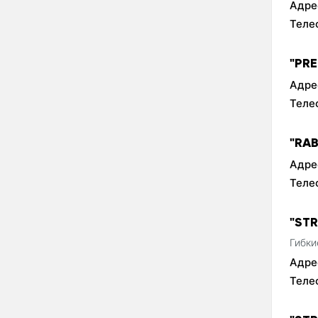
Адре
Теле
"PR
Адре
Теле
"RA
Адре
Теле
"STR
Гибки
Адре
Теле