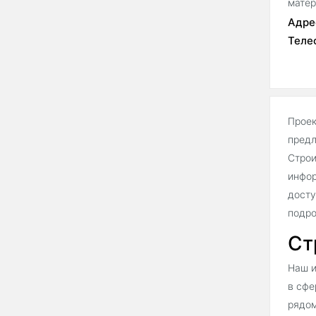
матер
Адре
Теле
Проек
предл
Строи
инфор
досту
подро
Ст
Наш и
в сфе
рядом