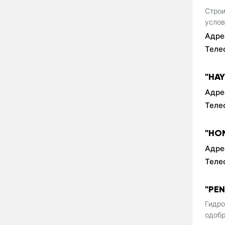
Строи
услов
Адре
Теле
"HA
Адре
Теле
"HO
Адре
Теле
"PE
Гидро
одобр