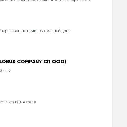
енераторов по привлекательной цене
GLOBUS COMPANY СП ООО)
ан, 15
мсг Чигатай-Актепа