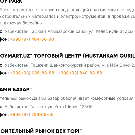
ROY PARK"
 Park – это интернет магазин предлагающий практически все вид
 строительных материалов и электроинструментов, в продаже и
а, включая бассейны.
с:
Узбекистан Ташкент Алмазарский район ул. Келес йули 51 дом
фон:
+998 (97) 404-50-90
ROYMART.UZ" ТОРГОВЫЙ ЦЕНТР (MUSTAHKAM QURIL
с:
Узбекистан, Ташкент, Шайхонтохурский район, м-в Ибн Сино-2,
фон:
+998 (93) 035-88-88
,
+998 (93) 840-88-88
АМИ БАЗАР"
тельный рынок Джами Базар обеспечивает комфортные условия д
с:
Узбекистан Ташкент ул. Уста Ширин 125/15
фон:
+998 (97) 706-55-59
РОИТЕЛЬНЫЙ РЫНОК BEK TOPI"