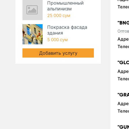
Промышленный
Теле
альпинизм
25 000 сум
"BN
Покраска фасада
Оптов
здания
Адре
5 000 сум
Теле
Добавить услугу
"GL
Адре
Теле
"GR
Адре
Теле
"GU