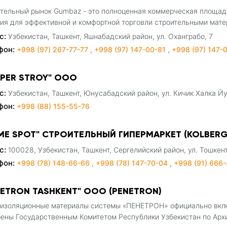
тельный рынок Gumbaz - это полноценная коммерческая площадк
ия для эффективной и комфортной торговли строительными мате
с:
Узбекистан, Ташкент, Яшнабадский район, ул. Оханграбо, 7
фон:
+998 (97) 267-77-77
,
+998 (97) 147-00-81
,
+998 (97) 147-
YPER STROY" ООО
с:
Узбекистан, Ташкент, Юнусабадский район, ул. Кичик Халка Йу
фон:
+998 (88) 155-55-76
ME SPOT" СТРОИТЕЛЬНЫЙ ГИПЕРМАРКЕТ (KOLBER
с:
100028, Узбекистан, Ташкент, Сергелийский район, ул. Тошкен
фон:
+998 (78) 148-66-66
,
+998 (78) 147-70-04
,
+998 (91) 666
NETRON TASHKENT" ООО (PENETRON)
изоляционные материалы системы «ПЕНЕТРОН» официально включе
ены Государственным Комитетом Республики Узбекистан по Архи