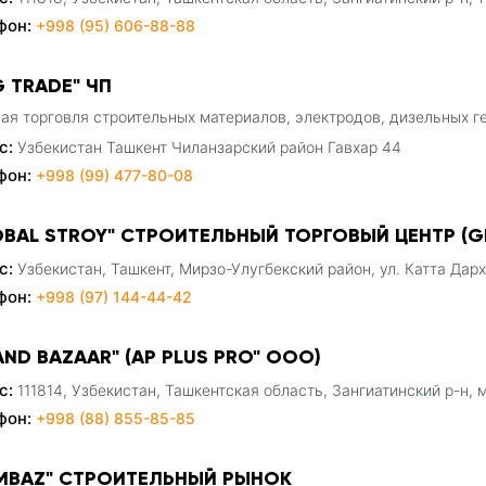
фон:
+998 (95) 606-88-88
G TRADE" ЧП
ая торговля строительных материалов, электродов, дизельных г
с:
Узбекистан Ташкент Чиланзарский район Гавхар 44
фон:
+998 (99) 477-80-08
OBAL STROY" СТРОИТЕЛЬНЫЙ ТОРГОВЫЙ ЦЕНТР (
с:
Узбекистан, Ташкент, Мирзо-Улугбекский район, ул. Катта Дарх
фон:
+998 (97) 144-44-42
AND BAZAAR" (AP PLUS PRO" ООО)
с:
111814, Узбекистан, Ташкентская область, Зангиатинский р-н, 
фон:
+998 (88) 855-85-85
MBAZ" СТРОИТЕЛЬНЫЙ РЫНОК