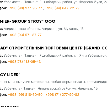
с:
Узбекистан, Ташкент, Яшнабадский район, ул. Фаргона Йули, 2
фон:
+998 (90) 977-95-77
,
+998 (94) 647-22-79
EMIER-GROUP STROY" ООО
с:
Андижанская область, Андижан, ул. Муканны, 15
фон:
+998 (93) 571-87-77
BAD" СТРОИТЕЛЬНЫЙ ТОРГОВЫЙ ЦЕНТР (GRAND CO
с:
Узбекистан, Ташкент, Яшнабадский район, ул. Янги Узбекистон
фон:
+998(78) 113-05-43
OY LIDER"
е цены на сыпучие материалы, любая форма оплаты, сертифицир
с:
Узбекистан Ташкент Чиланзарский район ул. Чиланзар 1Б
фон:
+998 (99) 818-50-50
,
+998 (71) 277-90-82