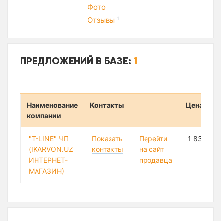
Фото
Отзывы
1
ПРЕДЛОЖЕНИЙ В БАЗЕ:
1
Наименование
Контакты
Цена
компании
"T-LINE" ЧП
Показать
Перейти
1 838 85
(IKARVON.UZ
контакты
на сайт
ИНТЕРНЕТ-
продавца
МАГАЗИН)