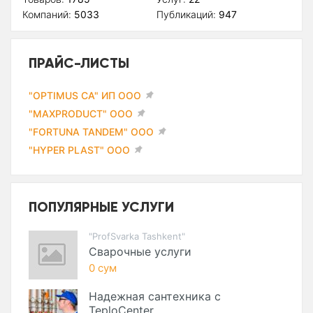
Компаний:
5033
Публикаций:
947
ПРАЙС-ЛИСТЫ
"OPTIMUS CA" ИП ООО
"MAXPRODUCT" ООО
"FORTUNA TANDEM" ООО
"HYPER PLAST" ООО
ПОПУЛЯРНЫЕ УСЛУГИ
"ProfSvarka Tashkent"
Сварочные услуги
0 сум
Надежная сантехника с
TeploCenter