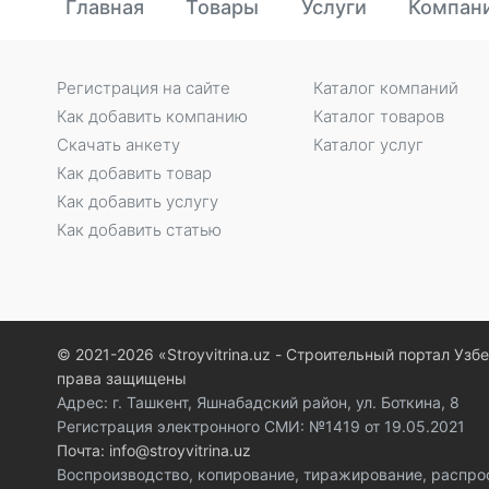
Главная
Товары
Услуги
Компан
Регистрация на сайте
Каталог компаний
Как добавить компанию
Каталог товаров
Скачать анкету
Каталог услуг
Как добавить товар
Как добавить услугу
Как добавить статью
© 2021-2026 «Stroyvitrina.uz - Строительный портал Узб
права защищены
Адрес: г. Ташкент, Яшнабадский район, ул. Боткина, 8
Регистрация электронного СМИ: №1419 от 19.05.2021
Почта: info@stroyvitrina.uz
Воспроизводство, копирование, тиражирование, распро