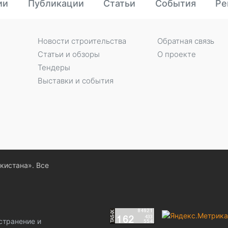
ии
Публикации
Статьи
События
Ре
Новости строительства
Обратная связь
Статьи и обзоры
О проекте
Тендеры
Выставки и события
екистана». Все
странение и