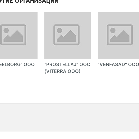
УГИЕ ОРГАНИЗАЦИИ
EELBORG" ООО
"PROSTELLAJ" ООО
"VENFASAD" ОО
(VITERRA ООО)