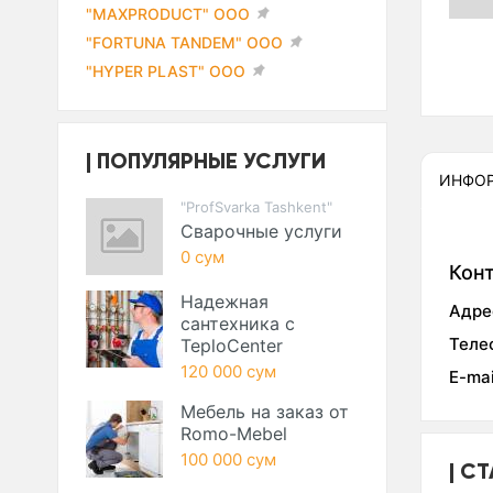
"MAXPRODUCT" ООО
"FORTUNA TANDEM" ООО
"HYPER PLAST" ООО
ПОПУЛЯРНЫЕ УСЛУГИ
ИНФО
"ProfSvarka Tashkent"
Сварочные услуги
0 сум
Кон
Надежная
Адре
сантехника с
Теле
TeploCenter
120 000 сум
E-mai
Мебель на заказ от
Romo-Mebel
100 000 сум
СТ