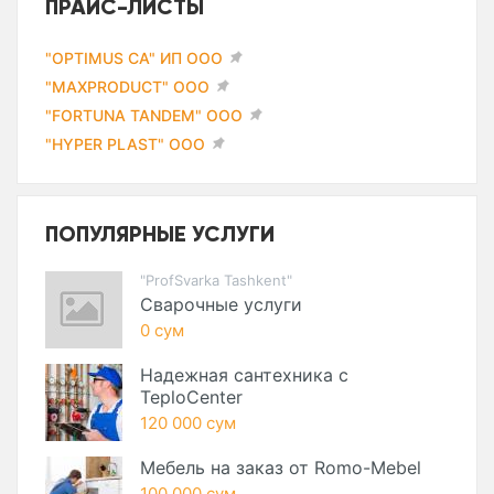
ПРАЙС-ЛИСТЫ
"OPTIMUS CA" ИП ООО
"MAXPRODUCT" ООО
"FORTUNA TANDEM" ООО
"HYPER PLAST" ООО
ПОПУЛЯРНЫЕ УСЛУГИ
"ProfSvarka Tashkent"
Сварочные услуги
0 сум
Надежная сантехника с
TeploCenter
120 000 сум
Мебель на заказ от Romo-Mebel
100 000 сум