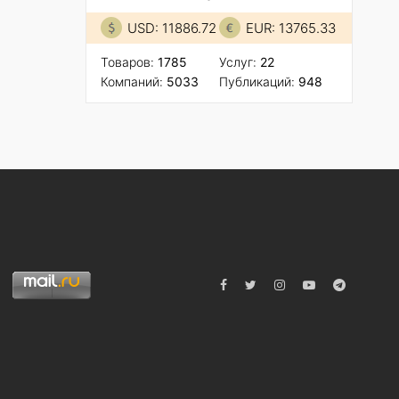
USD: 11886.72
EUR: 13765.33
Товаров:
1785
Услуг:
22
Компаний:
5033
Публикаций:
948