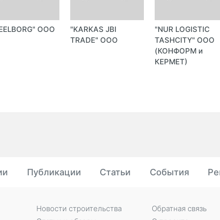
EELBORG" ООО
"KARKAS JBI
"NUR LOGISTIC
TRADE" ООО
TASHCITY" ООО
(КОНФОРМ и
КЕРМЕТ)
ии
Публикации
Статьи
События
Ре
Новости строительства
Обратная связь