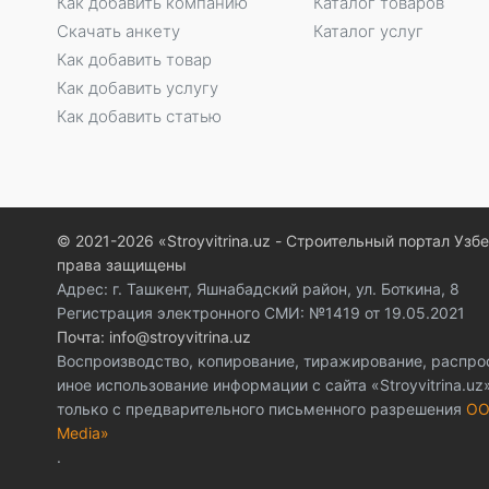
Как добавить компанию
Каталог товаров
Скачать анкету
Каталог услуг
Как добавить товар
Как добавить услугу
Как добавить статью
© 2021-2026 «Stroyvitrina.uz - Строительный портал Узб
права защищены
Адрес: г. Ташкент, Яшнабадский район, ул. Боткина, 8
Регистрация электронного СМИ: №1419 от 19.05.2021
Почта: info@stroyvitrina.uz
Воспроизводство, копирование, тиражирование, распро
иное использование информации с сайта «Stroyvitrina.u
только с предварительного письменного разрешения
ОО
Media»
.