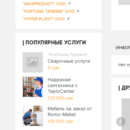
"MAXPRODUCT" ООО
"FORTUNA TANDEM" ООО
"HYPER PLAST" ООО
ПОПУЛЯРНЫЕ УСЛУГИ
ИНФО
"ProfSvarka Tashkent"
Сварочные услуги
Нет п
0 сум
Надежная
сантехника с
ДР
TeploCenter
120 000 сум
Мебель на заказ от
Romo-Mebel
100 000 сум