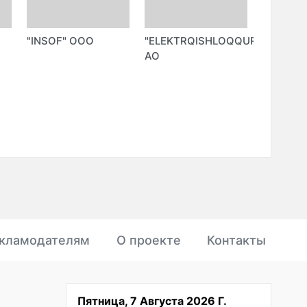
"INSOF" ООО
"ELEKTRQISHLOQQURILISH"
"SPARE 
АО
TRADIN
SERVICE
кламодателям
О проекте
Контакты
Пятница, 7 Августа 2026 Г.