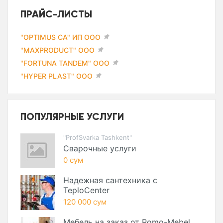
ПРАЙС-ЛИСТЫ
"OPTIMUS CA" ИП ООО
"MAXPRODUCT" ООО
"FORTUNA TANDEM" ООО
"HYPER PLAST" ООО
ПОПУЛЯРНЫЕ УСЛУГИ
"ProfSvarka Tashkent"
Сварочные услуги
0 сум
Надежная сантехника с
TeploCenter
120 000 сум
Мебель на заказ от Romo-Mebel