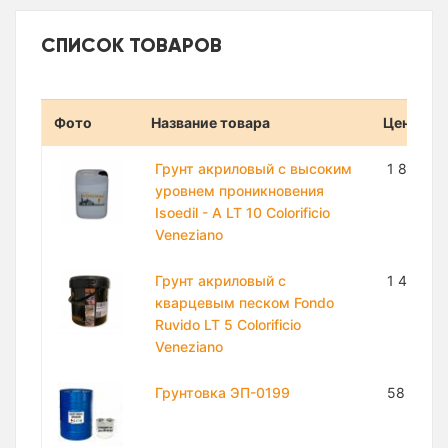
СПИСОК ТОВАРОВ
Фото
Название товара
Цена
Грунт акриловый с высоким
1 820 00
уровнем проникновения
Isoedil - A LT 10 Colorificio
Veneziano
Грунт акриловый с
1 433 8
кварцевым песком Fondo
Ruvido LT 5 Colorificio
Veneziano
Грунтовка ЭП-0199
58 000 