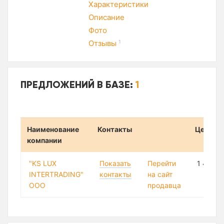
Характеристики
Описание
Фото
Отзывы
1
ПРЕДЛОЖЕНИЙ В БАЗЕ:
1
Наименование
Контакты
Цена
компании
"KS LUX
Показать
Перейти
1 433 8
INTERTRADING"
контакты
на сайт
ООО
продавца