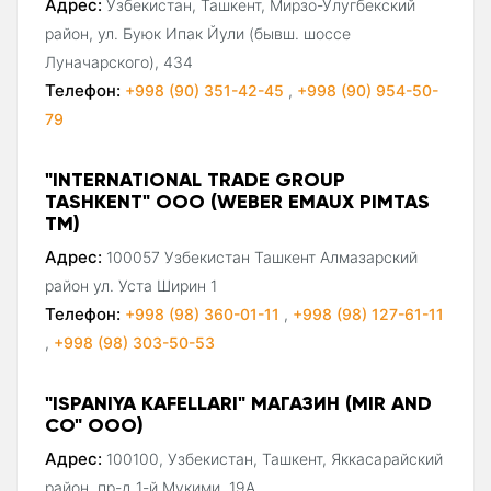
Адрес:
Узбекистан, Ташкент, Мирзо-Улугбекский
район, ул. Буюк Ипак Йули (бывш. шоссе
Луначарского), 434
Телефон:
+998 (90) 351-42-45
,
+998 (90) 954-50-
79
"INTERNATIONAL TRADE GROUP
TASHKENT" ООО (WEBER EMAUX PIMTAS
ТМ)
Адрес:
100057 Узбекистан Ташкент Алмазарский
район ул. Уста Ширин 1
Телефон:
+998 (98) 360-01-11
,
+998 (98) 127-61-11
,
+998 (98) 303-50-53
"ISPANIYA KAFELLARI" МАГАЗИН (MIR AND
CO" ООО)
Адрес:
100100, Узбекистан, Ташкент, Яккасарайский
район, пр-д 1-й Мукими, 19А