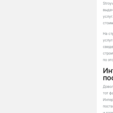
Stroy
выдач
услуг
стоим
На ст
услуг
сведе
строи
по эт
Ин
по
Довол
тот ф
Интер
поста
и раз