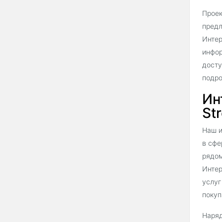
Проек
предл
Интер
инфор
досту
подро
Ин
Str
Наш и
в сфе
рядом
Интер
услуг
покуп
Наряд