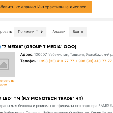
бавить компанию Интерактивные дисплеи
ировать
Алфавит
"7 MEDIA" (GROUP 7 MEDIA" ООО)
Адрес:
100007, Узбекистан, Ташкент, Яшнабадский р
Телефон:
+998 (33) 410-77-77 + 998 (99) 410-77-77
отреть на
карте
Y LED" ТМ (FLY MONOTECH TRADE" ЧП)
краны для бизнеса и рекламы от официального партнера SAMS
с:
Узбекистан, Ташкент, Шайхонтохурский район, ул. Кичик Халка