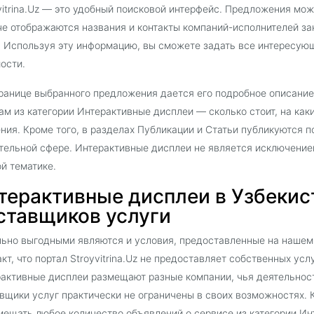
vitrina.Uz — это удобный поисковой интерфейс. Предложения мож
е отображаются названия и контакты компаний-исполнителей за
. Используя эту информацию, вы сможете задать все интересую
ости.
ранице выбранного предложения дается его подробное описани
ам из категории Интерактивные дисплеи — сколько стоит, на ка
ния. Кроме того, в разделах Публикации и Статьи публикуются 
тельной сфере. Интерактивные дисплеи не является исключением
ой тематике.
терактивные дисплеи в Узбекиста
ставщиков услуги
ьно выгодными являются и условия, предоставленные на нашем
акт, что портал Stroyvitrina.Uz не предоставляет собственных ус
активные дисплеи размещают разные компании, чья деятельнос
вщики услуг практически не ограничены в своих возможностях.
мещать любое количество объявлений о сервисе из категории Ин