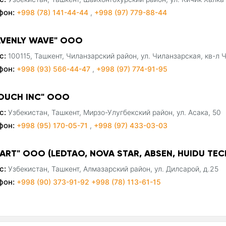
фон:
+998 (78) 141-44-44
,
+998 (97) 779-88-44
AVENLY WAVE" ООО
с:
100115, Ташкент, Чиланзарский район, ул. Чиланзарская, кв-л Ч
фон:
+998 (93) 566-44-47
,
+998 (97) 774-91-95
TOUCH INC" OOO
с:
Узбекистан, Ташкент, Мирзо-Улугбекский район, ул. Асака, 50
фон:
+998 (95) 170-05-71
,
+998 (97) 433-03-03
DART" ООО (LEDTAO, NOVA STAR, ABSEN, HUIDU TE
с:
Узбекистан, Ташкент, Алмазарский район, ул. Дилсарой, д.25
фон:
+998 (90) 373-91-92 +998 (78) 113-61-15