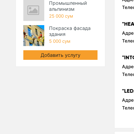
Промышленный
Теле
альпинизм
25 000 сум
"HE
Покраска фасада
Адре
здания
Теле
5 000 сум
Добавить услугу
"IN
Адре
Теле
"LE
Адре
Теле