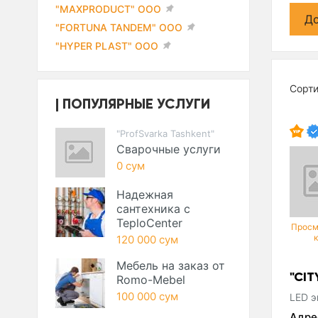
"MAXPRODUCT" ООО
До
"FORTUNA TANDEM" ООО
"HYPER PLAST" ООО
Сорт
ПОПУЛЯРНЫЕ УСЛУГИ
"ProfSvarka Tashkent"
Сварочные услуги
0 сум
Надежная
сантехника с
TeploCenter
Просм
120 000 сум
Мебель на заказ от
"CIT
Romo-Mebel
100 000 сум
LED э
Адре