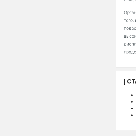
Орган
того,
подро
высок
диспл
предс
СТ