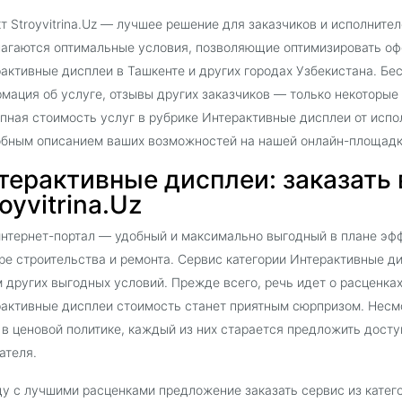
т Stroyvitrina.Uz — лучшее решение для заказчиков и исполнител
агаются оптимальные условия, позволяющие оптимизировать офо
активные дисплеи в Ташкенте и других городах Узбекистана. Б
мация об услуге, отзывы других заказчиков — только некоторые
пная стоимость услуг в рубрике Интерактивные дисплеи от испо
бным описанием ваших возможностей на нашей онлайн-площадк
терактивные дисплеи: заказать 
oyvitrina.Uz
нтернет-портал — удобный и максимально выгодный в плане эф
ре строительства и ремонта. Сервис категории Интерактивные д
 других выгодных условий. Прежде всего, речь идет о расценка
активные дисплеи стоимость станет приятным сюрпризом. Несмо
 в ценовой политике, каждый из них старается предложить дост
ателя.
у с лучшими расценками предложение заказать сервис из катег