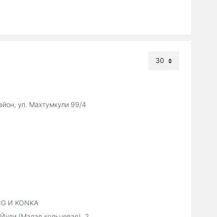
айон, ул. Махтумкули 99/4
UNG И KONKA
 Йули (Малая кольцевая), 2