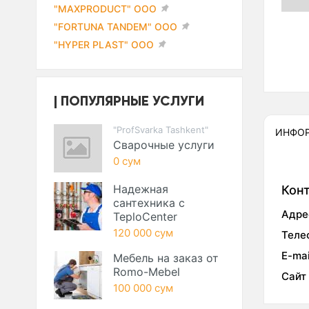
"MAXPRODUCT" ООО
"FORTUNA TANDEM" ООО
"HYPER PLAST" ООО
ПОПУЛЯРНЫЕ УСЛУГИ
"ProfSvarka Tashkent"
ИНФО
Сварочные услуги
0 сум
Надежная
Кон
сантехника с
Адре
TeploCenter
120 000 сум
Теле
E-mai
Мебель на заказ от
Romo-Mebel
Сайт
100 000 сум