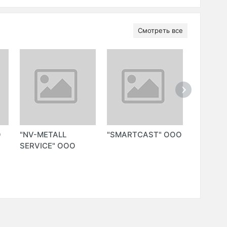
Смотреть все
О
"NV-METALL
"SMARTCAST" ООО
"INTOUC
SERVICE" ООО
OOO