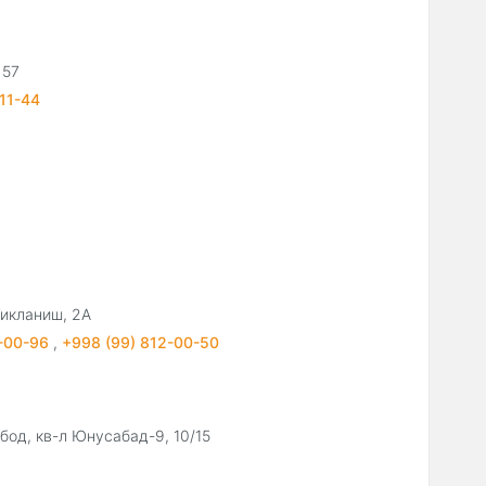
 57
11-44
Тикланиш, 2А
9-00-96
,
+998 (99) 812-00-50
бод, кв-л Юнусабад-9, 10/15