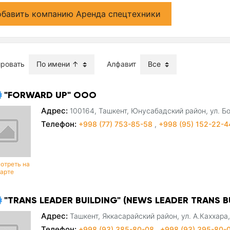
бавить компанию Аренда спецтехники
ировать
Алфавит
"FORWARD UP" ООО
Адрес:
100164, Ташкент, Юнусабадский район, ул. 
Телефон:
+998 (77) 753-85-58
,
+998 (95) 152-22-
отреть на
карте
"TRANS LEADER BUILDING" (NEWS LEADER TRANS 
Адрес:
Ташкент, Яккасарайский район, ул. А.Каххара,
Телефон:
+998 (93) 385-80-08
,
+998 (93) 395-80-