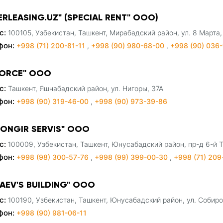
ERLEASING.UZ" (SPECIAL RENT" ООО)
с:
100105, Узбекистан, Ташкент, Мирабадский район, ул. 8 Марта,
фон:
+998 (71) 200-81-11
,
+998 (90) 980-68-00
,
+998 (90) 036-
 FORCE" ООО
с:
Ташкент, Яшнабадский район, ул. Нигоры, 37А
фон:
+998 (90) 319-46-00
,
+998 (90) 973-39-86
HONGIR SERVIS" ООО
с:
100009, Узбекистан, Ташкент, Юнусабадский район, пр-д 6-й 
фон:
+998 (98) 300-57-76
,
+998 (99) 399-00-30
,
+998 (71) 20
RAEV'S BUILDING" ООО
с:
100190, Узбекистан, Ташкент, Юнусабадский район, ул. Собиро
фон:
+998 (90) 981-06-11