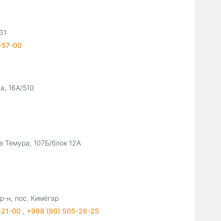
31
-57-00
а, 16А/510
а Темура, 107Б/блок 12А
р-н, пос. Кимёгар
4-21-00
,
+998 (90) 505-26-25