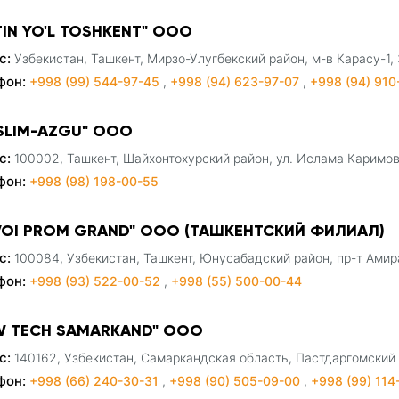
TIN YO'L TOSHKENT" ООО
с:
Узбекистан, Ташкент, Мирзо-Улугбекский район, м-в Карасу-1, 
фон:
+998 (99) 544-97-45
,
+998 (94) 623-97-07
,
+998 (94) 910
SLIM-AZGU" ООО
с:
100002, Ташкент, Шайхонтохурский район, ул. Ислама Каримов
фон:
+998 (98) 198-00-55
VOI PROM GRAND" ООО (ТАШКЕНТСКИЙ ФИЛИАЛ)
с:
100084, Узбекистан, Ташкент, Юнусабадский район, пр-т Амир
фон:
+998 (93) 522-00-52
,
+998 (55) 500-00-44
W TECH SAMARKAND" ООО
с:
140162, Узбекистан, Самаркандская область, Пастдаргомский 
фон:
+998 (66) 240-30-31
,
+998 (90) 505-09-00
,
+998 (99) 11