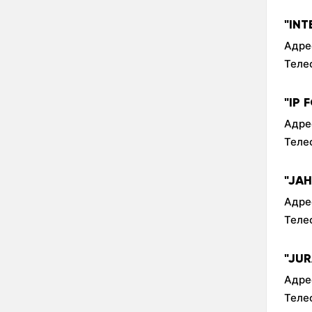
"INT
Адре
Теле
"IP
Адре
Теле
"JA
Адре
Теле
"JU
Адре
Теле