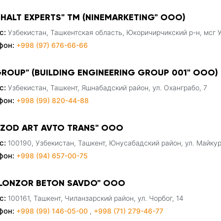
PHALT EXPERTS" ТМ (NINEMARKETING" ООО)
с:
Узбекистан, Ташкентская область, Юкоричирчикский р-н, мсг У
фон:
+998 (97) 676-66-66
GROUP" (BUILDING ENGINEERING GROUP 001" ООО)
с:
Узбекистан, Ташкент, Яшнабадский район, ул. Оханграбо, 7
фон:
+998 (99) 820-44-88
HZOD ART AVTO TRANS" ООО
с:
100190, Узбекистан, Ташкент, Юнусабадский район, ул. Майку
фон:
+998 (94) 657-00-75
ILONZOR BETON SAVDO" ООО
с:
100161, Ташкент, Чиланзарский район, ул. Чорбог, 14
фон:
+998 (99) 146-05-00
,
+998 (71) 279-46-77