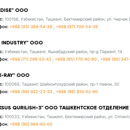
RDISE" ООО
с:
100158, Узбекистан, Ташкент, Бектемирский район, ул. Чирчик 
фон:
+998 (93) 389-54-39
,
+998 (97) 700-54-39
S INDUSTRY" ООО
с:
Узбекистан, Ташкент, Яшнабадский район, пр-д Паркент, 14
фон:
+998 (71) 296-50-43
,
+998 (95) 170-40-80
,
+998 (90) 347
X-RAY" ООО
с:
100069, Ташкент, Шайхонтохурский район, пр-т Навои, 30
фон:
+998 (99) 922-23-33
,
+998 (99) 810-02-90
XSUS QURILISH-3" ООО ТАШКЕНТСКОЕ ОТДЕЛЕНИЕ
с:
100033, Узбекистан, Ташкент, Бектемирский район, ул. Олтинт
фон:
+998 (90) 985-60-00