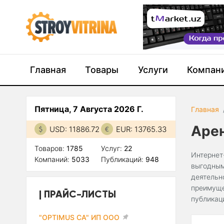
Главная
Товары
Услуги
Компан
Пятница, 7 Августа 2026 Г.
Главная
Аре
USD: 11886.72
EUR: 13765.33
Товаров:
1785
Услуг:
22
Интернет
Компаний:
5033
Публикаций:
948
выгодным
деятельн
преимуще
ПРАЙС-ЛИСТЫ
публикац
"OPTIMUS CA" ИП ООО