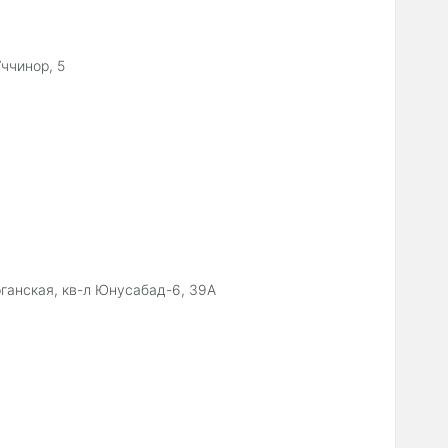
ччинор, 5
рганская, кв-л Юнусабад-6, 39А