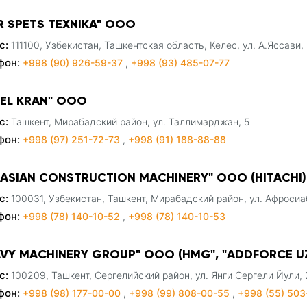
R SPETS TEXNIKA" ООО
с:
111100, Узбекистан, Ташкентская область, Келес, ул. А.Яссави,
фон:
+998 (90) 926-59-37
,
+998 (93) 485-07-77
FEL KRAN" ООО
с:
Ташкент, Мирабадский район, ул. Таллимарджан, 5
фон:
+998 (97) 251-72-73
,
+998 (91) 188-88-88
RASIAN CONSTRUCTION MACHINERY" ООО (HITACHI)
с:
100031, Узбекистан, Ташкент, Мирабадский район, ул. Афросиа
фон:
+998 (78) 140-10-52
,
+998 (78) 140-10-53
AVY MACHINERY GROUP" ООО (HMG", "ADDFORCE U
с:
100209, Ташкент, Сергелийский район, ул. Янги Сергели Йули, 
фон:
+998 (98) 177-00-00
,
+998 (99) 808-00-55
,
+998 (55) 503