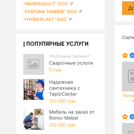
"MAXPRODUCT" ООО
До
"FORTUNA TANDEM" ООО
"HYPER PLAST" ООО
Сорт
ПОПУЛЯРНЫЕ УСЛУГИ
"ProfSvarka Tashkent"
Сварочные услуги
0 сум
Надежная
сантехника с
TeploCenter
Просм
120 000 сум
Мебель на заказ от
Romo-Mebel
100 000 сум