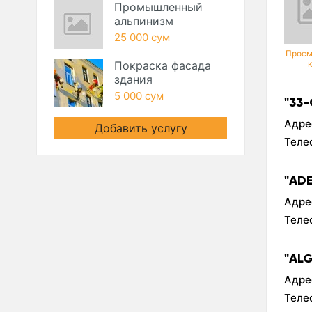
Промышленный
альпинизм
25 000 сум
Просм
Покраска фасада
здания
5 000 сум
"33
Адре
Добавить услугу
Теле
"AD
Адре
Теле
"AL
Адре
Теле