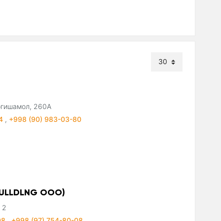
Богишамол, 260А
44
,
+998 (90) 983-03-80
BULLDLNG ООО)
 2
08
,
+998 (97) 754-80-08