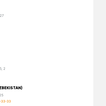
 27
б, 2
ZBEKISTAN)
25
-33-33