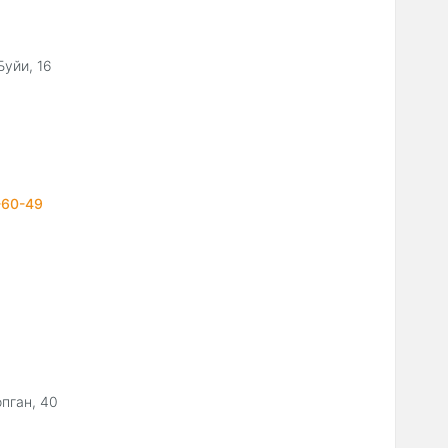
Буйи, 16
-60-49
опган, 40