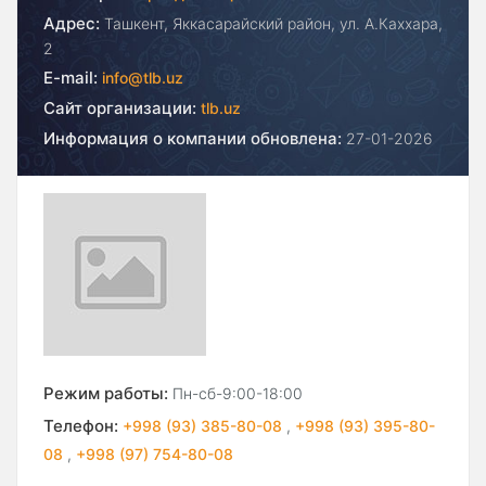
Адрес:
Ташкент, Яккасарайский район, ул. А.Каххара,
2
E-mail:
info@tlb.uz
Сайт организации:
tlb.uz
Информация о компании обновлена:
27-01-2026
Режим работы:
Пн-сб-9:00-18:00
Телефон:
+998 (93) 385-80-08
,
+998 (93) 395-80-
08
,
+998 (97) 754-80-08