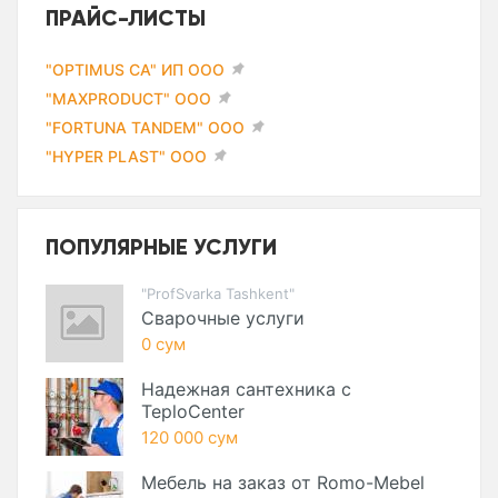
ПРАЙС-ЛИСТЫ
"OPTIMUS CA" ИП ООО
"MAXPRODUCT" ООО
"FORTUNA TANDEM" ООО
"HYPER PLAST" ООО
ПОПУЛЯРНЫЕ УСЛУГИ
"ProfSvarka Tashkent"
Сварочные услуги
0 сум
Надежная сантехника с
TeploCenter
120 000 сум
Мебель на заказ от Romo-Mebel