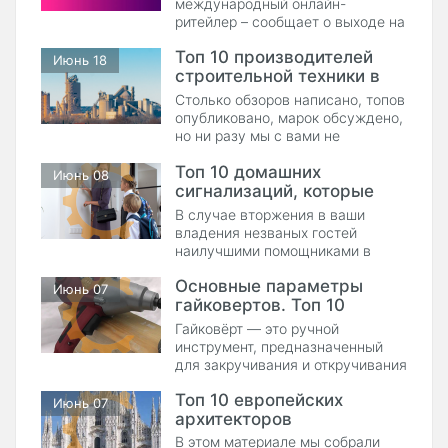
международный онлайн-
ритейлер – сообщает о выходе на
рынок Узбекистана. Жители
Топ 10 производителей
страны получат доступ к
Июнь 18
строительной техники в
широкому ассортименту товаров,
а предприниматели смогут
мире
Столько обзоров написано, топов
развивать свой бизнес благодаря
опубликовано, марок обсуждено,
расширению каналов продаж и
но ни разу мы с вами не
открытию совместных
обсудили должным образом
партнерских точек выдачи
Топ 10 домашних
производителей строительной
Июнь 08
сигнализаций, которые
техники! Разве это справедливо?
Поэтому мы решили не
защитят вас и ваше
В случае вторжения в ваши
богохульствовать и составили
имущество
владения незваных гостей
этот небольшой топ из десяти
наилучшими помощниками в
компаний-производителей
предотвращении последствий и
строительной техники по мнению
Основные параметры
защиты как вашей, так и вашего
Июнь 07
нашего сайта, который вы
гайковертов. Топ 10
имущества являются,
найдете только на StroyVitrina.uz!
безусловно, домашние
лучших из них
Гайковёрт — это ручной
сигнализации. Скорее всего, вы
инструмент, предназначенный
задумываетесь об этом вопросе
для закручивания и откручивания
и том, как правильно выбрать и
резьбовых соединений на болтах
приобрести себе такую. Для
Топ 10 европейских
и гайках, а также для
Июнь 07
этого мы составили небольшой
архитекторов
вкручивания и выкручивания
топ из 10 сигнализаций для
глухарей и анкер-шурупов, в
В этом материале мы собрали