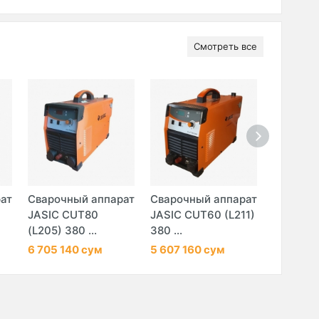
Смотреть все
ат
Сварочный аппарат
Сварочный аппарат
Сварочн
JASIC CUT80
JASIC CUT60 (L211)
JASIC C
(L205) 380 ...
380 ...
(L307) 38
6 705 140 сум
5 607 160 сум
23 100 2