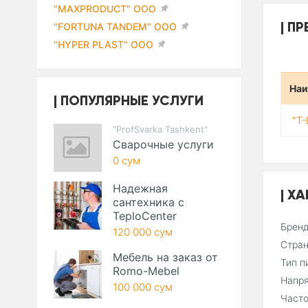
"MAXPRODUCT" ООО
ПР
"FORTUNA TANDEM" ООО
"HYPER PLAST" ООО
Наи
ПОПУЛЯРНЫЕ УСЛУГИ
"T
"ProfSvarka Tashkent"
Сварочные услуги
0 сум
Надежная
ХА
сантехника с
TeploCenter
Брен
120 000 сум
Стра
Мебель на заказ от
Тип п
Romo-Mebel
Напр
100 000 сум
Част