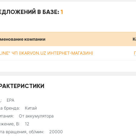
ЕДЛОЖЕНИЙ В БАЗЕ:
1
менование компании
К
-LINE" ЧП (IKARVON.UZ ИНТЕРНЕТ-МАГАЗИН)
РАКТЕРИСТИКИ
д: EPA
на бренда: Китай
итания: От аккумулятора
яжение, В: 12
ота вращения, об/мин: 20000