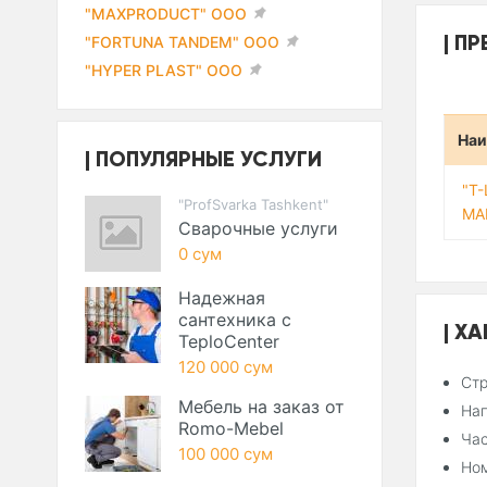
"MAXPRODUCT" ООО
ПР
"FORTUNA TANDEM" ООО
"HYPER PLAST" ООО
Наи
ПОПУЛЯРНЫЕ УСЛУГИ
"T
"ProfSvarka Tashkent"
МА
Сварочные услуги
0 сум
Надежная
сантехника с
ХА
TeploCenter
120 000 сум
Стр
Мебель на заказ от
Нап
Romo-Mebel
Час
100 000 сум
Ном