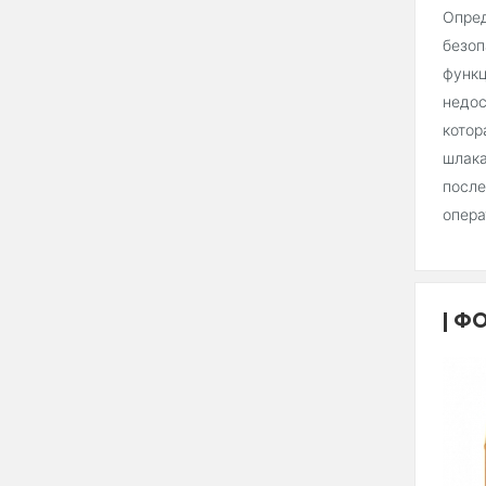
Опред
безоп
функц
недос
котор
шлака
после
опера
ФО