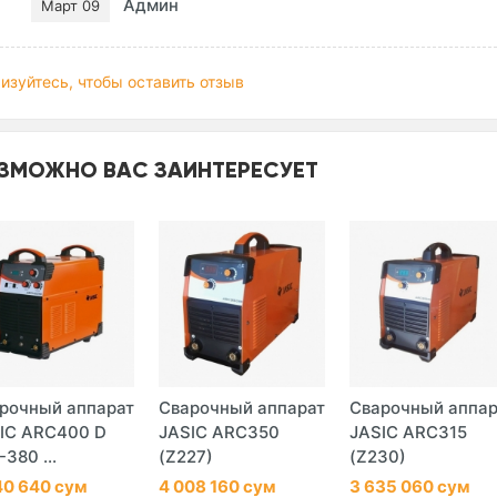
Админ
Март 09
изуйтесь, чтобы оставить отзыв
ЗМОЖНО ВАС ЗАИНТЕРЕСУЕТ
рочный аппарат
Сварочный аппарат
Сварочный аппар
IC ARC400 D
JASIC ARC350
JASIC ARC315
-380 ...
(Z227)
(Z230)
40 640 сум
4 008 160 сум
3 635 060 сум