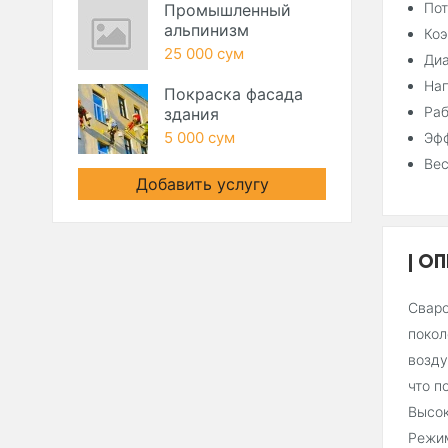
Пот
Промышленный
альпинизм
Коэ
25 000 сум
Диа
Нап
Покраска фасада
Раб
здания
5 000 сум
Эфф
Вес
Добавить услугу
ОП
Сваро
покол
возду
что п
Высок
Режим