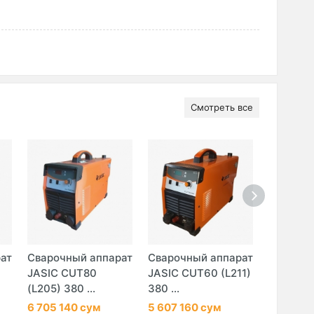
Смотреть все
ат
Сварочный аппарат
Сварочный аппарат
Сварочн
JASIC CUT80
JASIC CUT60 (L211)
JASIC C
(L205) 380 ...
380 ...
(L307) 38
6 705 140 сум
5 607 160 сум
23 100 2