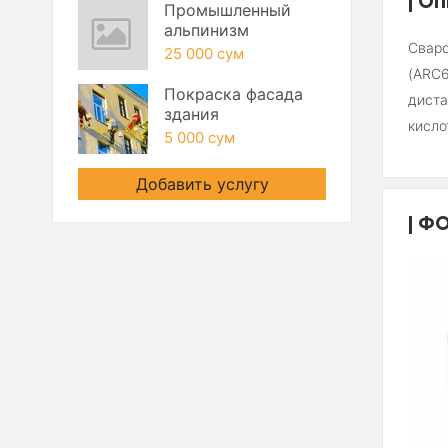
ОП
Промышленный
альпинизм
Сваро
25 000 сум
(ARC6
Покраска фасада
диста
здания
кисло
5 000 сум
Добавить услугу
ФО