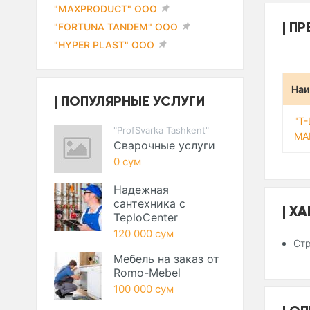
"MAXPRODUCT" ООО
ПР
"FORTUNA TANDEM" ООО
"HYPER PLAST" ООО
Наи
ПОПУЛЯРНЫЕ УСЛУГИ
"T
"ProfSvarka Tashkent"
МА
Сварочные услуги
0 сум
Надежная
сантехника с
ХА
TeploCenter
120 000 сум
Стр
Мебель на заказ от
Romo-Mebel
100 000 сум