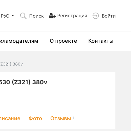
Регистрация
Поиск
Войти
РУС
кламодателям
О проекте
Контакты
(Z321) 380v
630 (Z321) 380v
писание
Фото
Отзывы
1