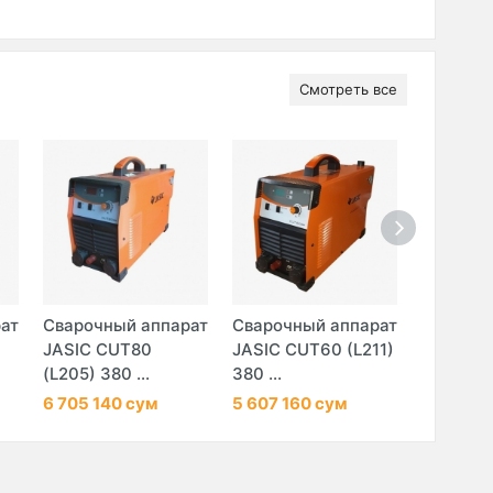
Смотреть все
ат
Сварочный аппарат
Сварочный аппарат
Сварочн
JASIC CUT80
JASIC CUT60 (L211)
JASIC C
(L205) 380 ...
380 ...
(L307) 38
6 705 140 сум
5 607 160 сум
23 100 2