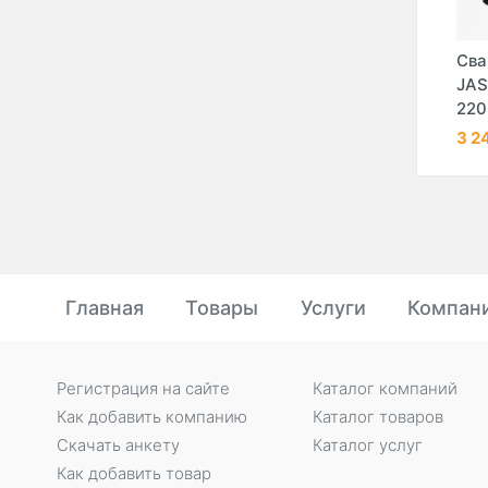
аппарат
Сварочный аппарат
Сварочный аппарат
Сва
0
JASIC CUT100
JASIC CUT40
JAS
(L201) 38 ...
(L20701)
220
ум
9 071 660 сум
3 024 988 сум
3 2
Главная
Товары
Услуги
Компан
Регистрация на сайте
Каталог компаний
Как добавить компанию
Каталог товаров
Скачать анкету
Каталог услуг
Как добавить товар