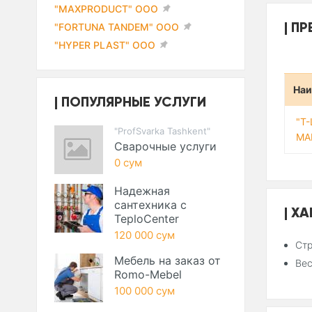
"MAXPRODUCT" ООО
ПР
"FORTUNA TANDEM" ООО
"HYPER PLAST" ООО
Наи
ПОПУЛЯРНЫЕ УСЛУГИ
"T
"ProfSvarka Tashkent"
МА
Сварочные услуги
0 сум
Надежная
сантехника с
ХА
TeploCenter
120 000 сум
Стр
Мебель на заказ от
Вес
Romo-Mebel
100 000 сум