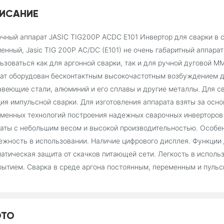
ИСАНИЕ
чный аппарат JASIC TIG200P ACDC E101 Инвертор для сварки в ср
енный, Jasic TIG 200P AC/DC (E101) не очень габаритный аппара
ьзоваться как для аргонной сварки, так и для ручной дуговой 
ат оборудован бесконтактным высокочастотным возбуждением ду
веющие стали, алюминий и его сплавы и другие металлы. Для с
ия импульсной сварки. Для изготовления аппарата взяты за осн
менных технологий построения надежных сварочных инверторов 
аты с небольшим весом и высокой производительностью. Особе
ежность в использовании. Наличие цифрового дисплея. Функции
атическая защита от скачков питающей сети. Легкость в исполь
рытием. Сварка в среде аргона постоянным, переменным и пульс
ТО