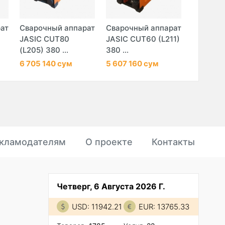
ат
Сварочный аппарат
Сварочный аппарат
Сварочн
JASIC CUT80
JASIC CUT60 (L211)
JASIC C
(L205) 380 ...
380 ...
(L307) 38
6 705 140 сум
5 607 160 сум
23 100 2
кламодателям
О проекте
Контакты
Четверг, 6 Августа 2026 Г.
USD: 11942.21
EUR: 13765.33