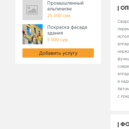
Промышленный
ОП
альпинизм
25 000 сум
Сваро
Покраска фасада
перем
здания
испол
5 000 сум
аппар
нержа
Добавить услугу
функц
совре
аппар
и над
Автом
с пок
ФО