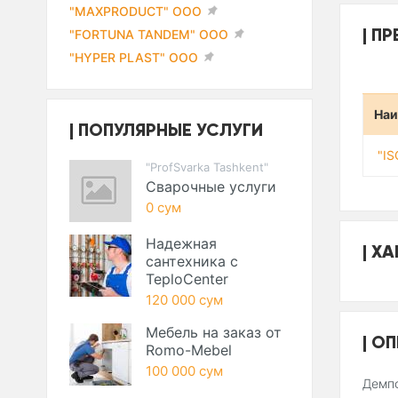
"MAXPRODUCT" ООО
ПР
"FORTUNA TANDEM" ООО
"HYPER PLAST" ООО
Наи
ПОПУЛЯРНЫЕ УСЛУГИ
"I
"ProfSvarka Tashkent"
Сварочные услуги
0 сум
Надежная
ХА
сантехника с
TeploCenter
120 000 сум
Мебель на заказ от
ОП
Romo-Mebel
100 000 сум
Демпф