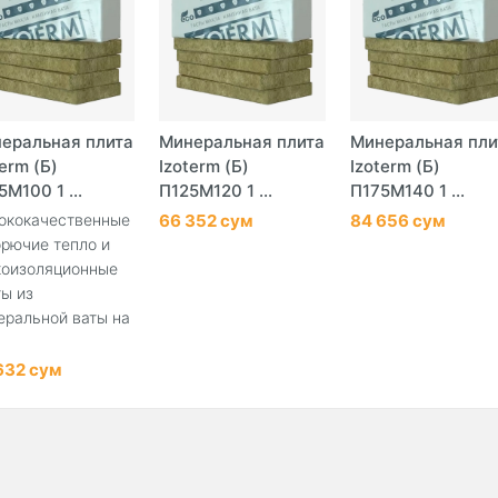
еральная плита
Минеральная плита
Минеральная пли
term (Б)
Izoterm (Б)
Izoterm (Б)
5М100 1 ...
П125М120 1 ...
П175М140 1 ...
ококачественные
66 352 сум
84 656 сум
орючие тепло и
коизоляционные
ты из
еральной ваты на
632 сум