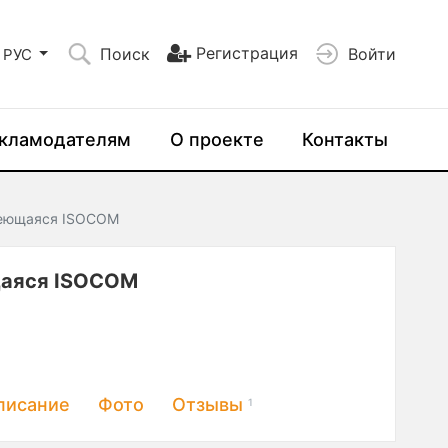
Регистрация
Поиск
Войти
РУС
кламодателям
О проекте
Контакты
леющаяся ISOCOM
щаяся ISOCOM
писание
Фото
Отзывы
1