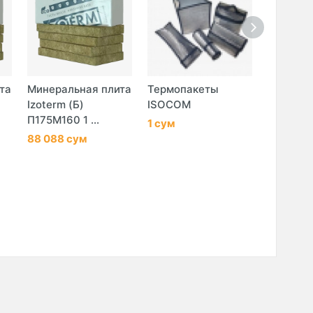
та
Минеральная плита
Термопакеты
Сетка у
Izoterm (Б)
ISOCOM
мелкояч
П175М160 1 ...
(рукав)
1 сум
88 088 сум
1 сум