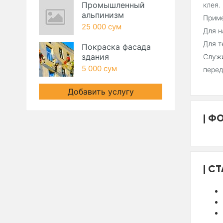
Промышленный
клея.
альпинизм
Прим
25 000 сум
Для н
Для т
Покраска фасада
здания
Служи
5 000 сум
перед
Добавить услугу
ФО
СТ