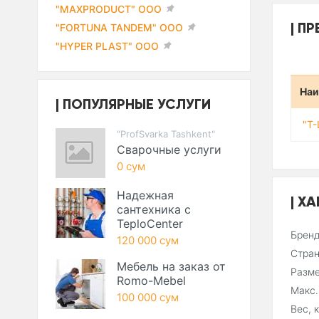
"MAXPRODUCT" ООО
ПР
"FORTUNA TANDEM" ООО
"HYPER PLAST" ООО
Наи
ПОПУЛЯРНЫЕ УСЛУГИ
"T
"ProfSvarka Tashkent"
Сварочные услуги
0 сум
Надежная
ХА
сантехника с
TeploCenter
Брен
120 000 сум
Стра
Мебель на заказ от
Разм
Romo-Mebel
Макс
100 000 сум
Вес, 