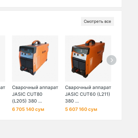
Смотреть все
ат
Сварочный аппарат
Сварочный аппарат
Сварочн
JASIC CUT80
JASIC CUT60 (L211)
JASIC C
(L205) 380 ...
380 ...
(L307) 38
6 705 140 сум
5 607 160 сум
23 100 2