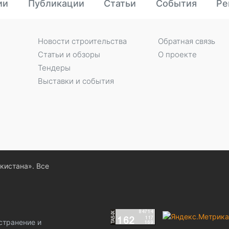
ии
Публикации
Статьи
События
Ре
Новости строительства
Обратная связь
Статьи и обзоры
О проекте
Тендеры
Выставки и события
екистана». Все
странение и