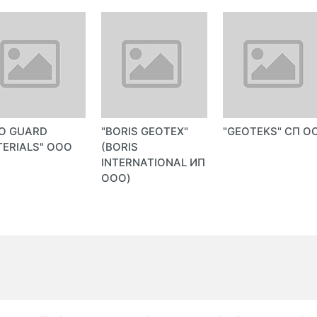
O GUARD
"BORIS GEOTEX"
"GEOTEKS" СП О
ERIALS" ООО
(BORIS
INTERNATIONAL ИП
ООО)