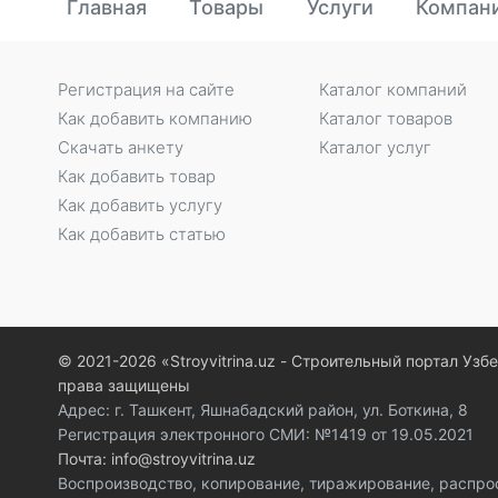
Главная
Товары
Услуги
Компан
Регистрация на сайте
Каталог компаний
Как добавить компанию
Каталог товаров
Скачать анкету
Каталог услуг
Как добавить товар
Как добавить услугу
Как добавить статью
© 2021-2026 «Stroyvitrina.uz - Строительный портал Узб
права защищены
Адрес: г. Ташкент, Яшнабадский район, ул. Боткина, 8
Регистрация электронного СМИ: №1419 от 19.05.2021
Почта: info@stroyvitrina.uz
Воспроизводство, копирование, тиражирование, распро