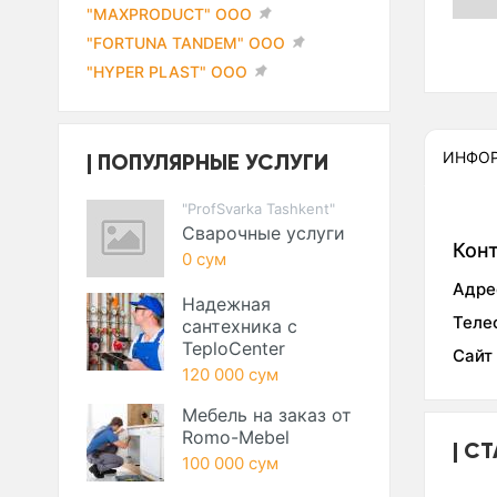
"MAXPRODUCT" ООО
"FORTUNA TANDEM" ООО
"HYPER PLAST" ООО
ПОПУЛЯРНЫЕ УСЛУГИ
ИНФО
"ProfSvarka Tashkent"
Сварочные услуги
Кон
0 сум
Адре
Надежная
Теле
сантехника с
TeploCenter
Сайт
120 000 сум
Мебель на заказ от
Romo-Mebel
СТ
100 000 сум