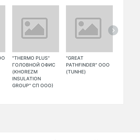
ОО
"THERMO PLUS"
"GREAT
"VOSTO
ГОЛОВНОЙ ОФИС
PATHFINDER" ООО
GEOSINT
(KHOREZM
(TUNHE)
(GeoSM)
INSULATION
GROUP" СП ООО)