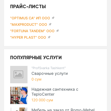
ПРАЙС-ЛИСТЫ
"OPTIMUS CA" ИП ООО
"MAXPRODUCT" ООО
"FORTUNA TANDEM" ООО
"HYPER PLAST" ООО
ПОПУЛЯРНЫЕ УСЛУГИ
"ProfSvarka Tashkent"
Сварочные услуги
0 сум
Надежная сантехника с
TeploCenter
120 000 сум
Мебель на заказ от Romo-Mebel