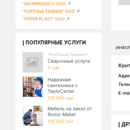
"MAXPRODUCT" ООО
"FORTUNA TANDEM" ООО
"HYPER PLAST" ООО
ПОПУЛЯРНЫЕ УСЛУГИ
ИНФО
"ProfSvarka Tashkent"
Сварочные услуги
Кон
0 сум
Адре
Надежная
Теле
сантехника с
TeploCenter
E-mai
120 000 сум
Мебель на заказ от
Romo-Mebel
100 000 сум
ДР