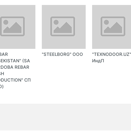
BAR
"STEELBORG" ООО
"TEXNODOOR.UZ
EKISTAN" (SA
ИндП
RDOBA REBAR
SH
DUCTION" СП
О)