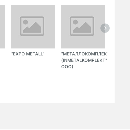
"
"EXPO METALL"
"МЕТАЛЛОКОМПЛЕКТ"
"HAYPER
(INMETALKOMPLEKT"
ООО
ООО)