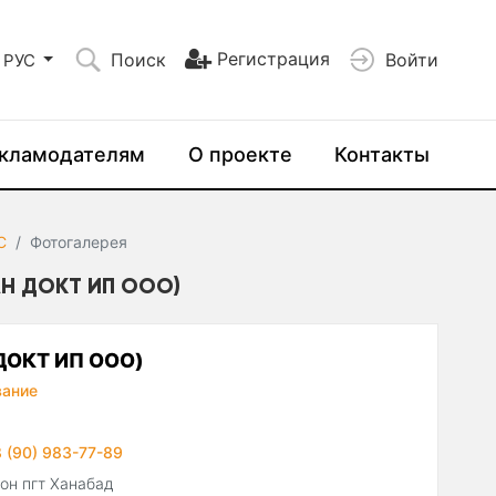
Регистрация
Поиск
Войти
РУС
кламодателям
О проекте
Контакты
C
Фотогалерея
АН ДОКТ ИП ООО)
 ДОКТ ИП ООО)
вание
 (90) 983-77-89
он пгт Ханабад