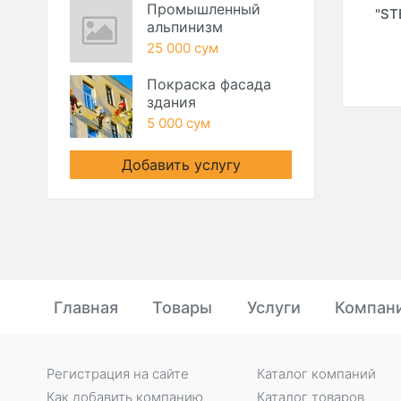
Промышленный
ООО
"FUSE HVAC
"EOL VENT" ООО
"ST
альпинизм
ENGINEERING" ООО
25 000 сум
Покраска фасада
здания
5 000 сум
Добавить услугу
Главная
Товары
Услуги
Компан
Регистрация на сайте
Каталог компаний
Как добавить компанию
Каталог товаров