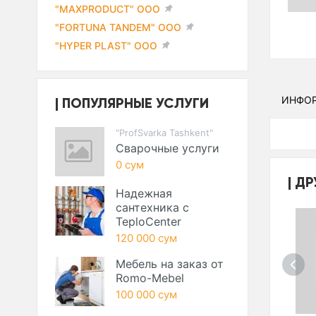
"MAXPRODUCT" ООО
"FORTUNA TANDEM" ООО
"HYPER PLAST" ООО
ПОПУЛЯРНЫЕ УСЛУГИ
ИНФО
"ProfSvarka Tashkent"
Сварочные услуги
0 сум
ДР
Надежная
сантехника с
TeploCenter
120 000 сум
Мебель на заказ от
Romo-Mebel
100 000 сум