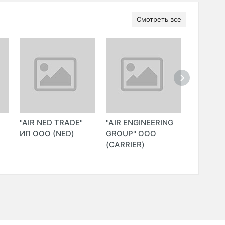
Смотреть все
"AIR NED TRADE"
"AIR ENGINEERING
"BINAAR
ИП ООО (NED)
GROUP" ООО
(CARRIER)