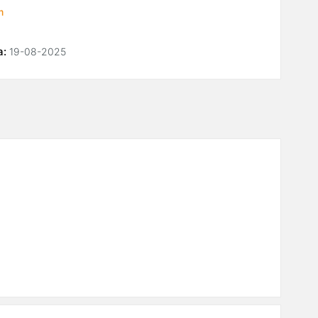
m
а:
19-08-2025