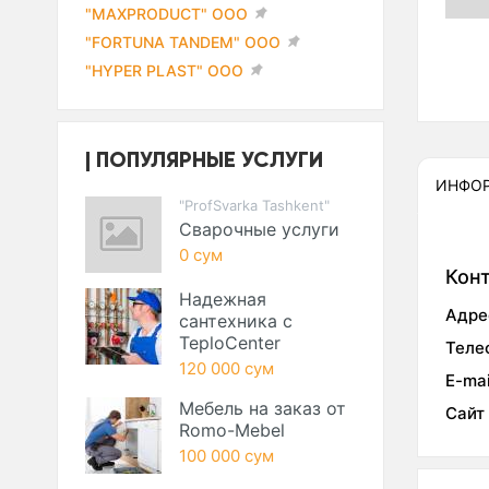
"MAXPRODUCT" ООО
"FORTUNA TANDEM" ООО
"HYPER PLAST" ООО
ПОПУЛЯРНЫЕ УСЛУГИ
ИНФО
"ProfSvarka Tashkent"
Сварочные услуги
0 сум
Кон
Надежная
Адре
сантехника с
TeploCenter
Теле
120 000 сум
E-mai
Мебель на заказ от
Сайт
Romo-Mebel
100 000 сум