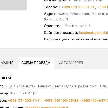
Режим работы:
Пн-вс-9:00-20:00
Телефон:
+998 (71) 203-11-11
,
+998 
Адрес:
100017, Узбекистан, Ташкент,
(бывш. Ц-5), 71
Ориентир:
"Korzinka.Uz" Ц-5
Сайт организации:
facebook.com/da
Информация о компании обновлен
РМАЦИЯ
СХЕМА ПРОЕЗДА
ФОТОГАЛЕРЕЯ
такты
с:
100017, Узбекистан, Ташкент, Юнусабадский район, пр-т Ш.Раш
нтир:
"Korzinka.Uz" Ц-5
фон:
+998 (71) 203-11-11
,
+998 (99) 190-05-88
,
+998 (99) 847-
 организации:
facebook.com/dafnamebel