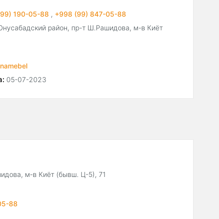
(99) 190-05-88
,
+998 (99) 847-05-88
 Юнусабадский район, пр-т Ш.Рашидова, м-в Киёт
fnamebel
а:
05-07-2023
идова, м-в Киёт (бывш. Ц-5), 71
05-88