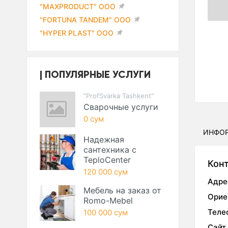
"MAXPRODUCT" ООО
"FORTUNA TANDEM" ООО
"HYPER PLAST" ООО
ПОПУЛЯРНЫЕ УСЛУГИ
"ProfSvarka Tashkent"
Сварочные услуги
0 сум
ИНФО
Надежная
сантехника с
TeploCenter
Кон
120 000 сум
Адре
Мебель на заказ от
Орие
Romo-Mebel
Теле
100 000 сум
Сайт