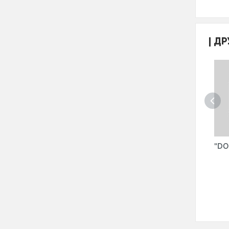
ДР
ИЛОЯТУЛГУРЖИСАВДО"
"POUYA
"YUGER" ООО
"DO
INDUSTRIAL
GROUP" (POUYA
SILK ROAD" ИП
ООО)