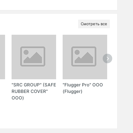
Смотреть все
"SRC GROUP" (SAFE
"Flugger Pro" ООО
"EXCLUS
RUBBER COVER"
(Flugger)
DECOR"
ООО)
(EXCLUS
ЧП)