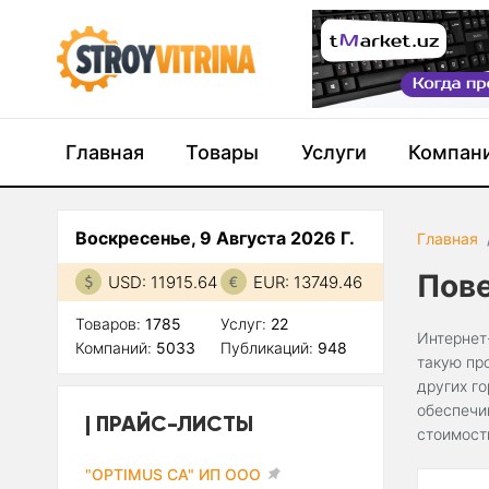
Главная
Товары
Услуги
Компан
Воскресенье, 9 Августа 2026 Г.
Главная
Пов
USD: 11915.64
EUR: 13749.46
Товаров:
1785
Услуг:
22
Интернет
Компаний:
5033
Публикаций:
948
такую пр
других г
обеспечи
ПРАЙС-ЛИСТЫ
стоимост
"OPTIMUS CA" ИП ООО