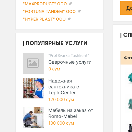
"MAXPRODUCT" ООО
До
"FORTUNA TANDEM" ООО
"HYPER PLAST" ООО
СП
ПОПУЛЯРНЫЕ УСЛУГИ
"ProfSvarka Tashkent"
Фо
Сварочные услуги
0 сум
Надежная
сантехника с
TeploCenter
120 000 сум
Мебель на заказ от
Romo-Mebel
100 000 сум