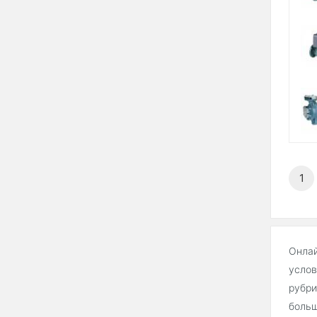
1
Онлай
услов
рубри
больш