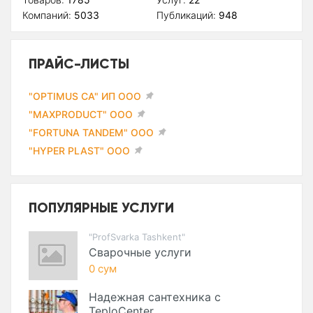
Компаний:
5033
Публикаций:
948
ПРАЙС-ЛИСТЫ
"OPTIMUS CA" ИП ООО
"MAXPRODUCT" ООО
"FORTUNA TANDEM" ООО
"HYPER PLAST" ООО
ПОПУЛЯРНЫЕ УСЛУГИ
"ProfSvarka Tashkent"
Сварочные услуги
0 сум
Надежная сантехника с
TeploCenter