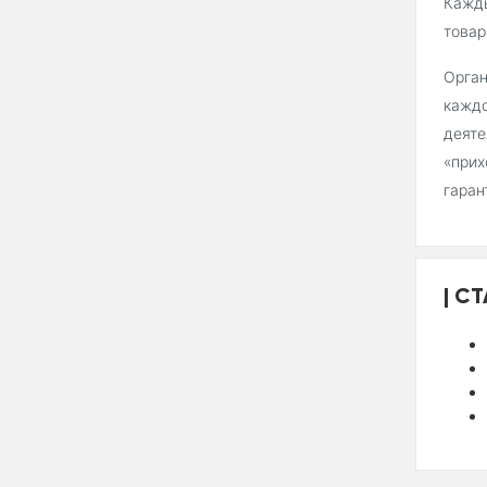
Кажды
товар
Орган
каждо
деяте
«прих
гаран
СТ