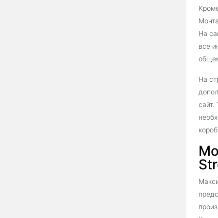
Кроме
Монта
На са
все и
общем
На ст
допол
сайт.
необх
короб
Мо
Str
Макси
предс
произ