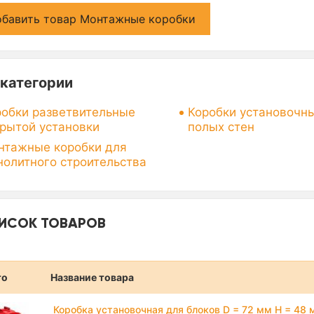
бавить товар Монтажные коробки
категории
робки разветвительные
Коробки установочн
крытой установки
полых стен
нтажные коробки для
нолитного строительства
ИСОК ТОВАРОВ
то
Название товара
Коробка установочная для блоков D = 72 мм H = 48