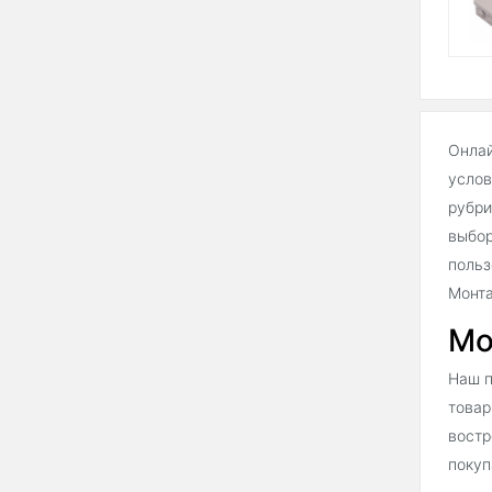
Онлай
услов
рубри
выбор
польз
Монта
Мо
Наш п
товар
востр
покуп