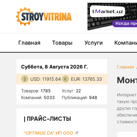
Главная
Товары
Услуги
Компан
Суббота, 8 Августа 2026 Г.
Главная
Мон
USD: 11915.64
EUR: 13765.33
Товаров:
1785
Услуг:
22
Интернет
Компаний:
5033
Публикаций:
948
такую пр
других г
обеспечи
ПРАЙС-ЛИСТЫ
стоимост
"OPTIMUS CA" ИП ООО