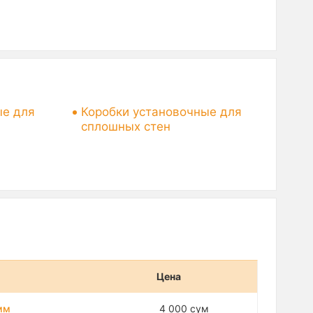
ые для
Коробки установочные для
сплошных стен
Цена
 мм
4 000 сум