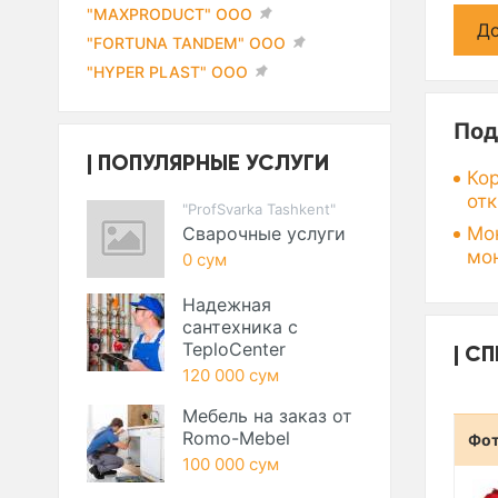
"MAXPRODUCT" ООО
До
"FORTUNA TANDEM" ООО
"HYPER PLAST" ООО
Под
ПОПУЛЯРНЫЕ УСЛУГИ
Ко
от
"ProfSvarka Tashkent"
Сварочные услуги
Мо
мо
0 сум
Надежная
сантехника с
TeploCenter
СП
120 000 сум
Мебель на заказ от
Romo-Mebel
Фо
100 000 сум