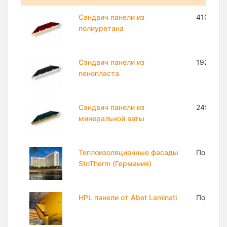
Сэндвич панели из
410 000
полиуретана
Сэндвич панели из
192 500
пенопласта
Сэндвич панели из
245 500
минеральной ваты
Теплоизоляционные фасады
По запр
StoTherm (Германия)
HPL панели от Abet Laminati
По запр