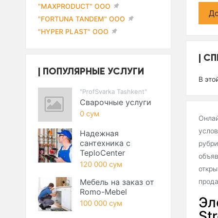
"MAXPRODUCT" ООО
До
"FORTUNA TANDEM" ООО
"HYPER PLAST" ООО
СП
ПОПУЛЯРНЫЕ УСЛУГИ
В это
"ProfSvarka Tashkent"
Сварочные услуги
0 сум
Онлай
услов
Надежная
сантехника с
рубри
TeploCenter
объяв
120 000 сум
откры
Мебель на заказ от
прода
Romo-Mebel
Эл
100 000 сум
Str