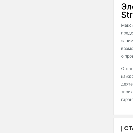
Эл
Str
Макси
предс
заним
возмо
о про
Орган
каждо
деяте
«прих
гаран
СТ