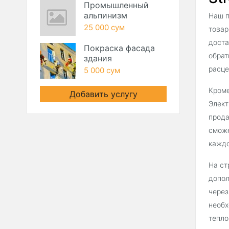
Промышленный
альпинизм
Наш п
25 000 сум
товар
доста
Покраска фасада
обрат
здания
расце
5 000 сум
Кроме
Добавить услугу
Элект
прода
сможе
каждо
На ст
допол
через
необх
тепло