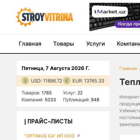
Главная
Товары
Услуги
Компан
Пятница, 7 Августа 2026 Г.
Главная
Теп
USD: 11886.72
EUR: 13765.33
Товаров:
1785
Услуг:
22
Интернет
Компаний:
5033
Публикаций:
948
продукци
Узбекист
постоянн
ПРАЙС-ЛИСТЫ
заинтере
"OPTIMUS CA" ИП ООО