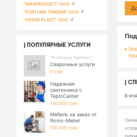
"MAXPRODUCT" ООО
До
"FORTUNA TANDEM" ООО
"HYPER PLAST" ООО
Под
ПОПУЛЯРНЫЕ УСЛУГИ
Эл
пу
"ProfSvarka Tashkent"
Сварочные услуги
0 сум
СП
Надежная
сантехника с
TeploCenter
В это
120 000 сум
Мебель на заказ от
Romo-Mebel
Онлай
100 000 сум
услов
рубри