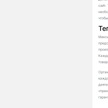
сайт.
необх
чтобы
Те
Макси
предс
произ
Кажды
товар
Орган
каждо
деяте
«прих
гаран