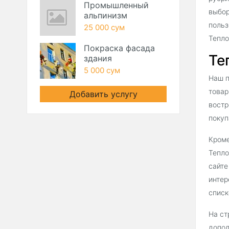
Промышленный
выбор
альпинизм
польз
25 000 сум
Тепло
Покраска фасада
Те
здания
5 000 сум
Наш п
товар
Добавить услугу
востр
покуп
Кроме
Тепло
сайте
интер
списк
На ст
допол