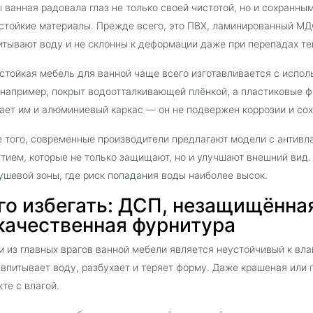
 ванная радовала глаз не только своей чистотой, но и сохранны
стойкие материалы. Прежде всего, это ПВХ, ламинированный МДФ
итывают воду и не склонны к деформации даже при перепадах т
стойкая мебель для ванной чаще всего изготавливается с испо
например, покрыт водоотталкивающей плёнкой, а пластиковые фа
ает им и алюминиевый каркас — он не подвержен коррозии и сох
 того, современные производители предлагают модели с антивл
тием, которые не только защищают, но и улучшают внешний вид.
ушевой зоны, где риск попадания воды наиболее высок.
го избегать: ДСП, незащищённа
качественная фурнитура
 из главных врагов ванной мебели является неустойчивый к вла
 впитывает воду, разбухает и теряет форму. Даже крашеная или 
кте с влагой.