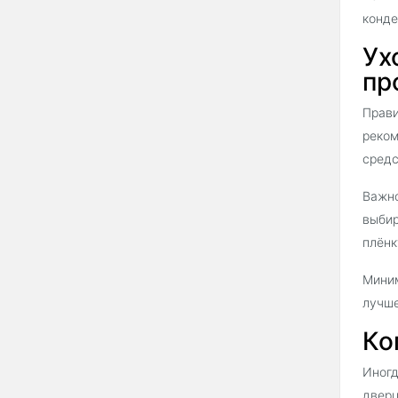
конде
Ух
пр
Прави
реком
средс
Важно
выбир
плёнк
Миним
лучше
Ко
Иногд
дверц