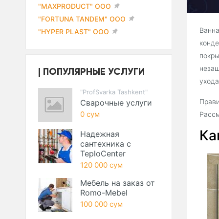
"MAXPRODUCT" ООО
"FORTUNA TANDEM" ООО
Ванна
"HYPER PLAST" ООО
конде
покры
незащ
ПОПУЛЯРНЫЕ УСЛУГИ
ухода
"ProfSvarka Tashkent"
Прави
Сварочные услуги
0 сум
Рассм
Ка
Надежная
сантехника с
TeploCenter
120 000 сум
Мебель на заказ от
Romo-Mebel
100 000 сум