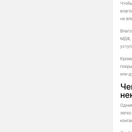
Чтобы
влаго
не вп
Влаго
МДФ, 
уступ
Кроме
покры
или д
Че
не
Одним
легко
конта