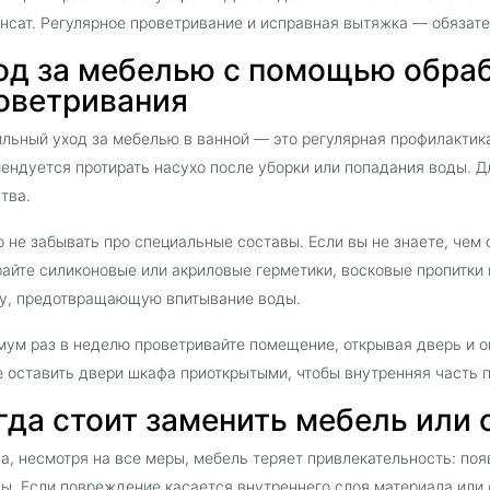
нсат. Регулярное проветривание и исправная вытяжка — обязат
од за мебелью с помощью обраб
оветривания
льный уход за мебелью в ванной — это регулярная профилактик
ендуется протирать насухо после уборки или попадания воды. Д
тва.
 не забывать про специальные составы. Если вы не знаете, чем
айте силиконовые или акриловые герметики, восковые пропитки 
у, предотвращающую впитывание воды.
ум раз в неделю проветривайте помещение, открывая дверь и ок
 оставить двери шкафа приоткрытыми, чтобы внутренняя часть п
гда стоит заменить мебель или
а, несмотря на все меры, мебель теряет привлекательность: поя
ы. Если повреждение касается внутреннего слоя материала или