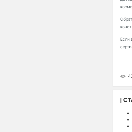
косме
Обрат
конст
Если
серти
4
СТ