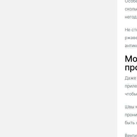
Особе
сколы
негод
Не ст
ржаве
антик
Мо
пр
Даже 
приле
чтобы
Швы м
прони
быть 
Венти