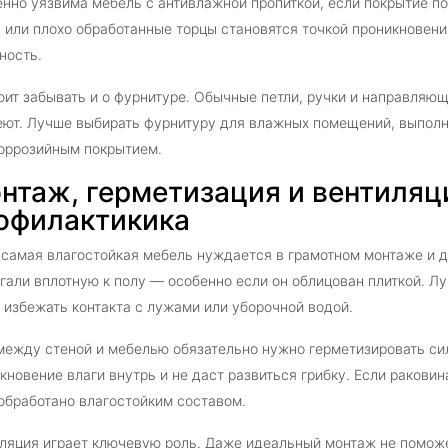
нно уязвима мебель с антивлажной пропиткой, если покрытие п
 или плохо обработанные торцы становятся точкой проникновени
ность.
оит забывать и о фурнитуре. Обычные петли, ручки и направляю
ют. Лучше выбирать фурнитуру для влажных помещений, выпол
оррозийным покрытием.
нтаж, герметизация и вентиляц
офилактикика
самая влагостойкая мебель нуждается в грамотном монтаже и д
гали вплотную к полу — особенно если он облицован плиткой. Л
 избежать контакта с лужами или уборочной водой.
ежду стеной и мебелью обязательно нужно герметизировать си
кновение влаги внутрь и не даст развиться грибку. Если ракови
обработано влагостойким составом.
ляция играет ключевую роль. Даже идеальный монтаж не поможе