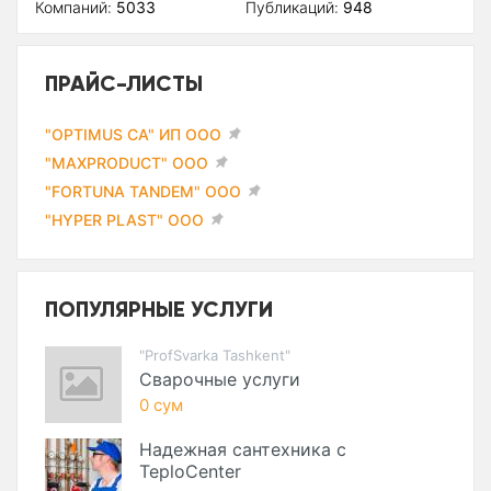
Компаний:
5033
Публикаций:
948
ПРАЙС-ЛИСТЫ
"OPTIMUS CA" ИП ООО
"MAXPRODUCT" ООО
"FORTUNA TANDEM" ООО
"HYPER PLAST" ООО
ПОПУЛЯРНЫЕ УСЛУГИ
"ProfSvarka Tashkent"
Сварочные услуги
0 сум
Надежная сантехника с
TeploCenter