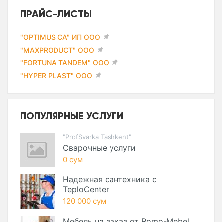
ПРАЙС-ЛИСТЫ
"OPTIMUS CA" ИП ООО
"MAXPRODUCT" ООО
"FORTUNA TANDEM" ООО
"HYPER PLAST" ООО
ПОПУЛЯРНЫЕ УСЛУГИ
"ProfSvarka Tashkent"
Сварочные услуги
0 сум
Надежная сантехника с
TeploCenter
120 000 сум
Мебель на заказ от Romo-Mebel