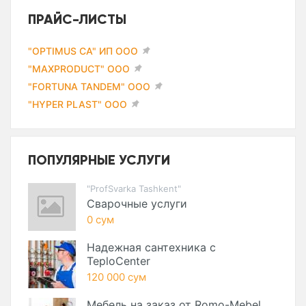
ПРАЙС-ЛИСТЫ
"OPTIMUS CA" ИП ООО
"MAXPRODUCT" ООО
"FORTUNA TANDEM" ООО
"HYPER PLAST" ООО
ПОПУЛЯРНЫЕ УСЛУГИ
"ProfSvarka Tashkent"
Сварочные услуги
0 сум
Надежная сантехника с
TeploCenter
120 000 сум
Мебель на заказ от Romo-Mebel