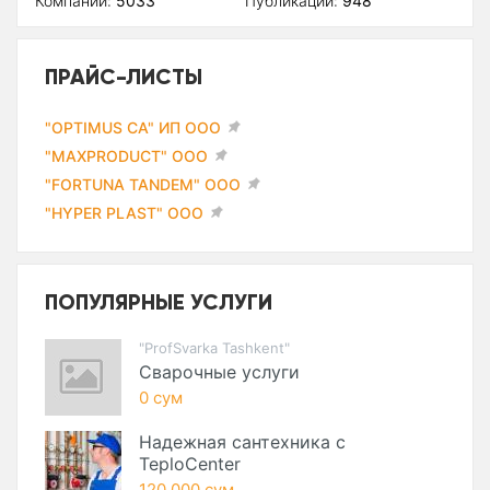
Компаний:
5033
Публикаций:
948
ПРАЙС-ЛИСТЫ
"OPTIMUS CA" ИП ООО
"MAXPRODUCT" ООО
"FORTUNA TANDEM" ООО
"HYPER PLAST" ООО
ПОПУЛЯРНЫЕ УСЛУГИ
"ProfSvarka Tashkent"
Сварочные услуги
0 сум
Надежная сантехника с
TeploCenter
120 000 сум