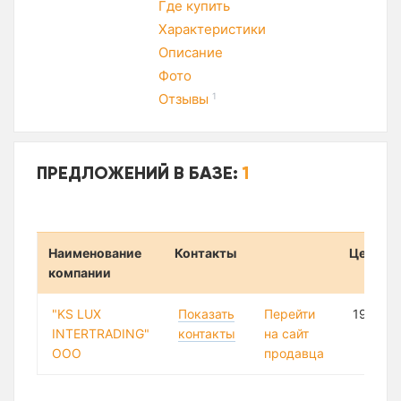
Где купить
Характеристики
Описание
Фото
Отзывы
1
ПРЕДЛОЖЕНИЙ В БАЗЕ:
1
Наименование
Контакты
Цена
компании
"KS LUX
Показать
Перейти
191 951
INTERTRADING"
контакты
на сайт
ООО
продавца