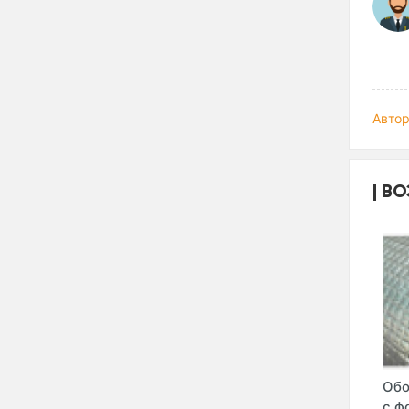
Автор
ВО
Обо
с ф