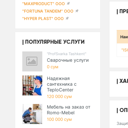
"MAXPRODUCT" ООО
ПР
"FORTUNA TANDEM" ООО
"HYPER PLAST" ООО
Наи
ПОПУЛЯРНЫЕ УСЛУГИ
"I
"ProfSvarka Tashkent"
Сварочные услуги
0 сум
Надежная
ХА
сантехника с
TeploCenter
120 000 сум
Мебель на заказ от
ОП
Romo-Mebel
100 000 сум
Защит