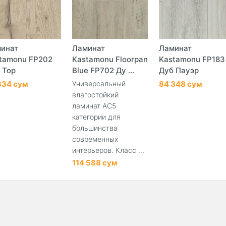
инат
Ламинат
Ламинат
tamonu FP202
Kastamonu Floorpan
Kastamonu FP183
 Тор
Blue FP702 Ду ...
Дуб Пауэр
334 сум
Универсальный
84 348 сум
влагостойкий
ламинат АС5
категории для
большинства
современных
интерьеров. Класс ...
114 588 сум