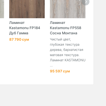
Ламинат
Ламинат
Ламина
Kastamonu FP184
Kastamonu FP558
Kastamo
Дуб Гамма
Сосна Монтана
Йейл
87 790 сум
Чистый цвет,
В дизайн
глубокая текстура
прослеж
дерева, бархатистая
акцент н
матовая текстура.
взаимосв
Ламинат KASTAMONU
природы и
...
156 194
95 597 сум