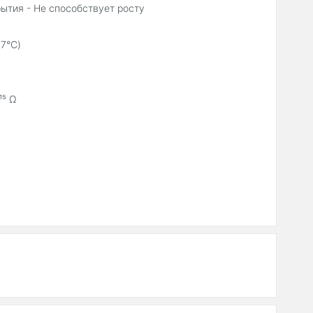
рытия - Не способствует росту
27°C)
¹⁵ Ω