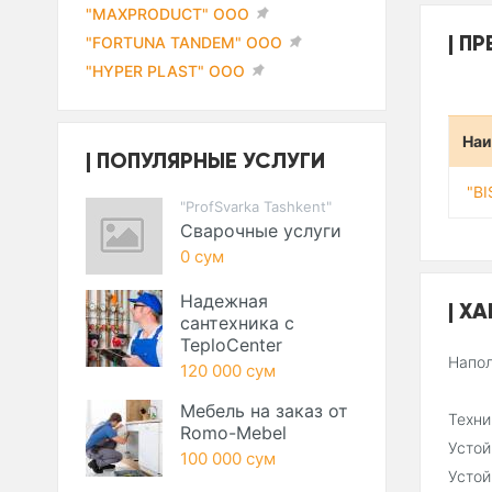
"MAXPRODUCT" ООО
ПР
"FORTUNA TANDEM" ООО
"HYPER PLAST" ООО
Наи
ПОПУЛЯРНЫЕ УСЛУГИ
"B
"ProfSvarka Tashkent"
Сварочные услуги
0 сум
Надежная
ХА
сантехника с
TeploCenter
Напол
120 000 сум
Мебель на заказ от
Техни
Romo-Mebel
Устой
100 000 сум
Устой