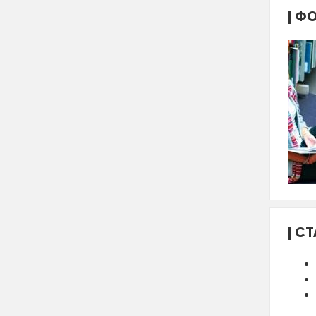
ФО
СТ