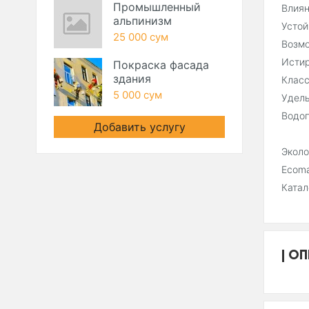
Промышленный
Влиян
альпинизм
Устой
25 000 сум
Возмо
Истир
Покраска фасада
здания
Класс
5 000 сум
Удель
Водоп
Добавить услугу
Эколо
Ecoma
Катал
ОП