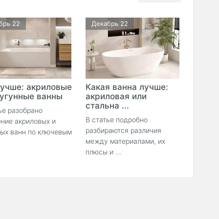
брь 22
Декабрь 22
лучше: акриловые
Какая ванна лучше:
чугунные ванны
акриловая или
стальна ...
ье разобрано
В статье подробно
ние акриловых и
разбираются различия
ных ванн по ключевым
между материалами, их
плюсы и ...