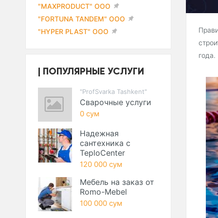
"MAXPRODUCT" ООО
"FORTUNA TANDEM" ООО
Прав
"HYPER PLAST" ООО
строи
года.
ПОПУЛЯРНЫЕ УСЛУГИ
"ProfSvarka Tashkent"
Сварочные услуги
0 сум
Надежная
сантехника с
TeploCenter
120 000 сум
Мебель на заказ от
Romo-Mebel
100 000 сум