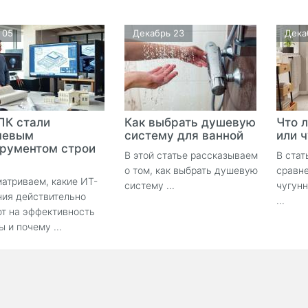
 05
Декабрь 23
Дека
ПК стали
Как выбрать душевую
Что 
чевым
систему для ванной
или 
рументом строи
В этой статье рассказываем
В стат
о том, как выбрать душевую
сравне
атриваем, какие ИТ-
систему ...
чугун
ия действительно
...
т на эффективность
ы и почему ...