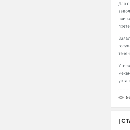
Для п
задол
приос
прете
Заявл
госуд
течен
Утвер
механ
устан
9
СТ