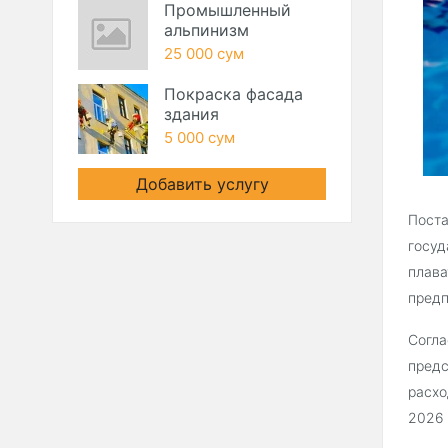
Промышленный
альпинизм
25 000 сум
Покраска фасада
здания
5 000 сум
Добавить услугу
Поста
госуд
плава
предп
Согла
предс
расхо
2026 