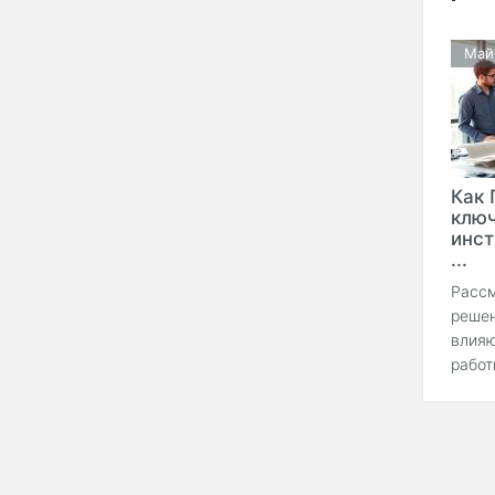
Май
Как 
клю
инст
...
Рассм
решен
влияю
работ