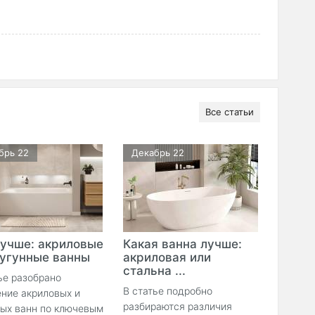
Все статьи
брь 22
Декабрь 22
лучше: акриловые
Какая ванна лучше:
чугунные ванны
акриловая или
стальна ...
ье разобрано
В статье подробно
ние акриловых и
разбираются различия
ных ванн по ключевым