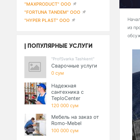
"MAXPRODUCT" ООО
"FORTUNA TANDEM" ООО
Начал
"HYPER PLAST" ООО
из пр
обсу
ПОПУЛЯРНЫЕ УСЛУГИ
"ProfSvarka Tashkent"
Сварочные услуги
0 сум
Надежная
сантехника с
TeploCenter
120 000 сум
Мебель на заказ от
Romo-Mebel
100 000 сум