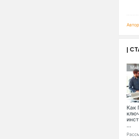
Автор
СТ
Май
Как 
клю
инст
...
Рассм