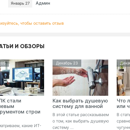
Админ
Январь 27
изуйтесь, чтобы оставить отзыв
АТЬИ И ОБЗОРЫ
 05
Декабрь 23
Дека
ПК стали
Как выбрать душевую
Что 
чевым
систему для ванной
или 
рументом строи
В этой статье рассказываем
В стат
о том, как выбрать душевую
сравне
атриваем, какие ИТ-
систему ...
чугун