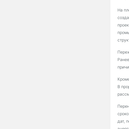
На пл
созда
проек
промы
струк
Перех
Ранее
причи
Кроме
В про
рассм
Перен
сроко
дат, 
энерг