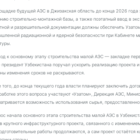
ощадке будущей АЭС в Джизакская область до конца 2026 года 
нию строительно-монтажной базы, а также поэтапный ввод в эк
тной и разрешительной документации должны обеспечить Узатом,
шленной радиационной и ядерной безопасности при Кабинете м
туры.
од к основному этапу строительства малой АЭС — закладке перв
 президент Узбекистана поручал ускорить реализацию проекта и 
ны изменения сроков не раскрываются.
 того, до конца текущего года власти планируют заключить дог
работке этого вопроса участвуют «Узатом», Дирекция АЭС, Минис
атривается возможность использования сырья, предоставленног
ос начала основного этапа строительства малой АЭС в Узбекист
в крупного инфраструктурного проекта, связанного с изменением
подготовительные работы продолжаются, а сам проект остаётся 
етики страны.