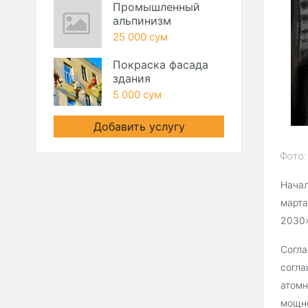
Промышленный
альпинизм
25 000 сум
Покраска фасада
здания
5 000 сум
Добавить услугу
Фото:
Начал
марта
2030»
Согла
согла
атомн
мощн