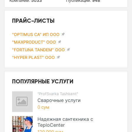
Компаний:
5033
Публикаций:
948
ПРАЙС-ЛИСТЫ
"OPTIMUS CA" ИП ООО
"MAXPRODUCT" ООО
"FORTUNA TANDEM" ООО
"HYPER PLAST" ООО
ПОПУЛЯРНЫЕ УСЛУГИ
"ProfSvarka Tashkent"
Сварочные услуги
0 сум
Надежная сантехника с
TeploCenter
120 000 сум