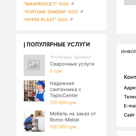
"MAXPRODUCT" ООО
"FORTUNA TANDEM" ООО
"HYPER PLAST" ООО
ПОПУЛЯРНЫЕ УСЛУГИ
ИНФО
"ProfSvarka Tashkent"
Сварочные услуги
0 сум
Кон
Надежная
Адре
сантехника с
TeploCenter
Теле
120 000 сум
E-mai
Мебель на заказ от
Сайт
Romo-Mebel
100 000 сум