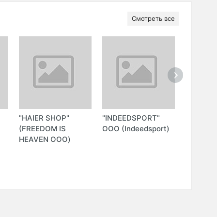
Смотреть все
"HAIER SHOP"
"INDEEDSPORT"
"OKTEC
(FREEDOM IS
ООО (Indeedsport)
ИНТЕРН
HEAVEN ООО)
МАГАЗИ
TECHNO
WORLD 