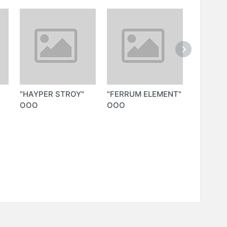
"HAYPER STROY"
"FERRUM ELEMENT"
"EAST-
ООО
ООО
METPRO