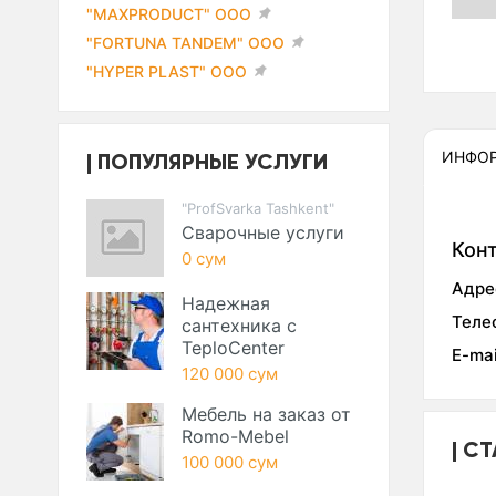
"MAXPRODUCT" ООО
"FORTUNA TANDEM" ООО
"HYPER PLAST" ООО
ПОПУЛЯРНЫЕ УСЛУГИ
ИНФО
"ProfSvarka Tashkent"
Сварочные услуги
Кон
0 сум
Адре
Надежная
Теле
сантехника с
TeploCenter
E-mai
120 000 сум
Мебель на заказ от
Romo-Mebel
СТ
100 000 сум