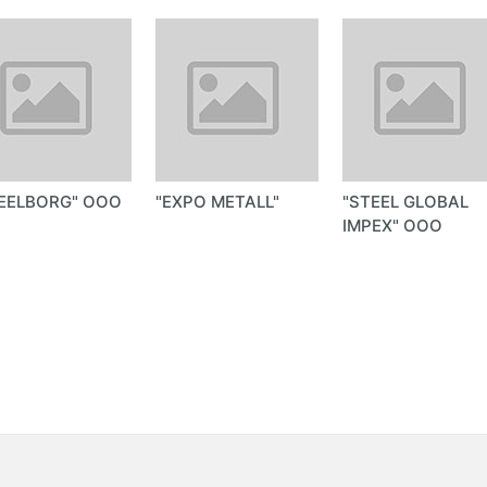
EELBORG" ООО
"EXPO METALL"
"STEEL GLOBAL
IMPEX" ООО