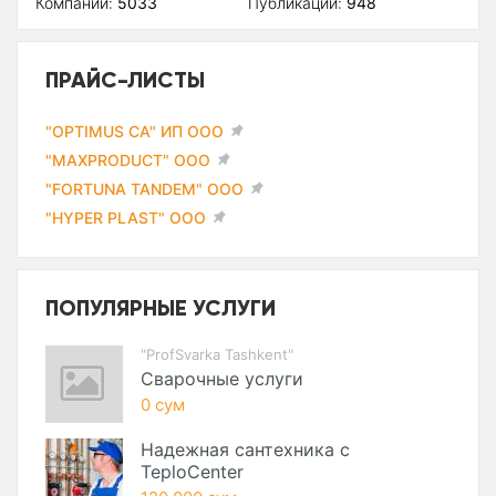
Компаний:
5033
Публикаций:
948
ПРАЙС-ЛИСТЫ
"OPTIMUS CA" ИП ООО
"MAXPRODUCT" ООО
"FORTUNA TANDEM" ООО
"HYPER PLAST" ООО
ПОПУЛЯРНЫЕ УСЛУГИ
"ProfSvarka Tashkent"
Сварочные услуги
0 сум
Надежная сантехника с
TeploCenter